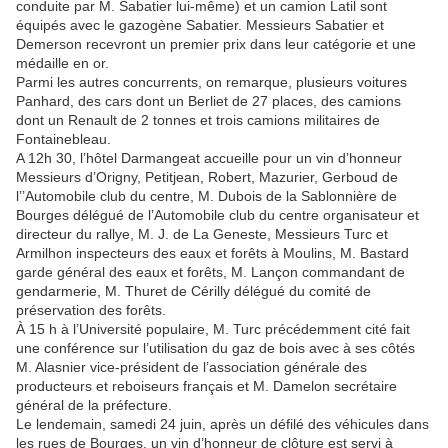
conduite par M. Sabatier lui-même) et un camion Latil sont
équipés avec le gazogène Sabatier. Messieurs Sabatier et
Demerson recevront un premier prix dans leur catégorie et une
médaille en or.
Parmi les autres concurrents, on remarque, plusieurs voitures
Panhard, des cars dont un Berliet de 27 places, des camions
dont un Renault de 2 tonnes et trois camions militaires de
Fontainebleau.
A 12h 30, l’hôtel Darmangeat accueille pour un vin d’honneur
Messieurs d’Origny, Petitjean, Robert, Mazurier, Gerboud de
l’’Automobile club du centre, M. Dubois de la Sablonnière de
Bourges délégué de l’Automobile club du centre organisateur et
directeur du rallye, M. J. de La Geneste, Messieurs Turc et
Armilhon inspecteurs des eaux et forêts à Moulins, M. Bastard
garde général des eaux et forêts, M. Lançon commandant de
gendarmerie, M. Thuret de Cérilly délégué du comité de
préservation des forêts.
À 15 h à l’Université populaire, M. Turc précédemment cité fait
une conférence sur l’utilisation du gaz de bois avec à ses côtés
M. Alasnier vice-président de l’association générale des
producteurs et reboiseurs français et M. Damelon secrétaire
général de la préfecture.
Le lendemain, samedi 24 juin, après un défilé des véhicules dans
les rues de Bourges, un vin d’honneur de clôture est servi à