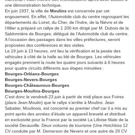
une démonstration technique.
En juin 1937, la ville de
Moulins
est concernée par cet
engouement. En effet, l’Automobile club du centre regroupant les
départements du Loiret, du Cher, de l’Indre, de la Nièvre et de
l’Allier a préparé un rallye de 1 200 km dirigé par M. Dubois de la
Sablonnière de Bourges, délégué de l’Automobile club du centre.
A l‘occasion des passages dans les villes préfectures, seront
proposées des conférences et des visites.
Le 19 juin à 13 heures, ont lieu la vérification et la pesée des
véhicules à côté de la halle au blé de Bourges. Les véhicules
engagés prennent la route les quatre jours suivants à 6 heures
pour quatre circuits différents aux étapes minutées :
Bourges-Orléans-Bourges
Bourges-Nevers-Bourges
Bourges-Châteauroux-Bourges
Bourges-Moulins-Bourges
C’est donc le vendredi 23 juin à partir de midi place aux Foires
(place Jean-Moulin) que le rallye s’arrête à Moulins. Jean
Sabatier, Moulinois, est concerné au premier chef car il a mis au
point après des années d’étude un appareil breveté et distribué
en exclusivité pour la France par la société La Lilloise filiale de la
société Decauville. Deux voitures de tourisme (Une Hotchkiss 12
CV conduite par M. Demerson de Nevers et une autre de 20 CV