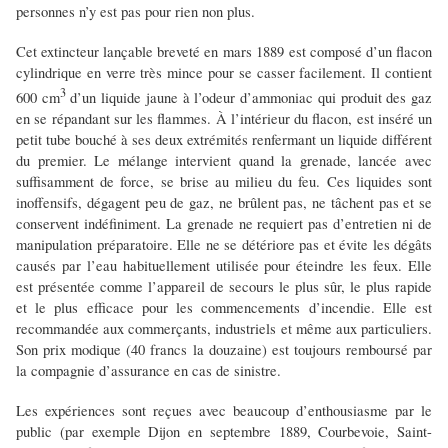
personnes n’y est pas pour rien non plus.
Cet extincteur lançable breveté en mars 1889 est composé d’un flacon
cylindrique en verre très mince pour se casser facilement. Il contient
3
600 cm
d’un liquide jaune à l’odeur d’ammoniac qui produit des gaz
en se répandant sur les flammes. À l’intérieur du flacon, est inséré un
petit tube bouché à ses deux extrémités renfermant un liquide différent
du premier. Le mélange intervient quand la grenade, lancée avec
suffisamment de force, se brise au milieu du feu. Ces liquides sont
inoffensifs, dégagent peu de gaz, ne brûlent pas, ne tâchent pas et se
conservent indéfiniment. La grenade ne requiert pas d’entretien ni de
manipulation préparatoire. Elle ne se détériore pas et évite les dégâts
causés par l’eau habituellement utilisée pour éteindre les feux. Elle
est présentée comme l’appareil de secours le plus sûr, le plus rapide
et le plus efficace pour les commencements d’incendie. Elle est
recommandée aux commerçants, industriels et même aux particuliers.
Son prix modique (40 francs la douzaine) est toujours remboursé par
la compagnie d’assurance en cas de sinistre.
Les expériences sont reçues avec beaucoup d’enthousiasme par le
public (par exemple Dijon en septembre 1889, Courbevoie, Saint-