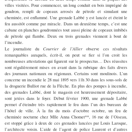
villes visitées. Pour commencer, un long conduit en bois imprégné de
goudron, rempli de copeaux arrosés de pétrole et simulant une
cheminée, est enflammé. Une grenade Labbé y est lancée et éteint le
feu aussitôt comme par miracle. Dans un deuxième temps, c’est une
cabane en planches goudronnées tout aussi pleine de copeaux imbibés
de pétrole qui flambe. Deux ou trois grenades viennent à bout de
l’incendie.
Courrier de l’Allier
Le journaliste du
observe ces résultats
remarquables auxquels, écrit-il, on peut se fier si l’on croit les
nombreuses attestations qui figurent sur le prospectus… Des réussites
sont régulièrement mises en avant dans la rubrique des faits divers
des journaux nationaux ou régionaux. Certains sont moulinois. L’un
concerne un incendie le 28 mai 1895 vers 11h 30 dans les sous-sols de
la droguerie Bulliot rue de la Flèche. En plus des pompes à incendie,
des grenades Labbé, dont le magasin est heureusement dépositaire,
sont jetées dans le foyer. Début février 1900, une grenade Labbé
permet d’éteindre très rapidement le feu dans l’un des bureaux de
l’hôtel de ville. À la fin du mois d’octobre octobre, un feu de
cheminée nocturne chez Mlle Anna Chomet**, 16 rue de l’Oiseau,
est stoppé grâce à deux de ces grenades lancées par Louis Laroque,
l’architecte voisin. L’aide de l’agent de police Laurent et d’autres