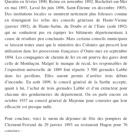
Quentin en février 1890, Reims en novembre 1892, Rochefort-sur-Mer
en mai 1893, Laval fin juin 1896, Saint-Étienne en décembre 1905).
Des institutions locales se montrent nettement plus frileuses comme
en témoignent les refus des conseils généraux de Haute-Vienne
(janvier 1892), de Haute-Saône, du Doubs et de l’Eure (août 1892)
qui ne souhaitent pas en équiper les bâtiments départementaux à
cause de résultats peu concluants. Mais certains conseils municipaux
se laissent tenter ainsi que le ministère des Colonies qui prescrit leur
utilisation dans les possessions françaises d’Outre-mer en septembre
1894. Les compagnies de chemin de fer en ont pourvu des gares dont
celle de Montluçon. Malgré le manque de recul, les responsables de
l’exposition universelle de 1889 font répartir 3 500 grenades Labbé
dans les pavillons. Elles auront permis d’arrêter trois débuts
d’incendie. En août 1899, le conseil général de la Sarthe accepte,
quant à lui, l’achat de trois grenades Labbé et d’un extincteur pour
chacune des gendarmeries du département. On en parle encore en
octobre 1937 au conseil général de Mayenne pour constater que leur
efficacité est presque nulle.
Pour conclure, voici le menu du déjeuner de fête des pompiers de
Clermont-Ferrand du 29 janvier 1893 au restaurant Hugon pour 76
convives :