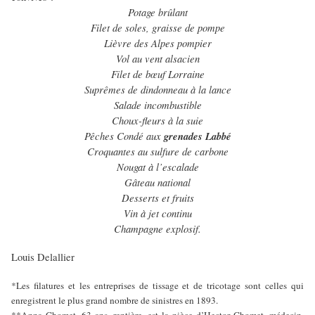
Potage brûlant
Filet de soles, graisse de pompe
Lièvre des Alpes pompier
Vol au vent alsacien
Filet de bœuf Lorraine
Suprêmes de dindonneau à la lance
Salade incombustible
Choux-fleurs à la suie
Pêches Condé aux
grenades Labbé
Croquantes au sulfure de carbone
Nougat à l’escalade
Gâteau national
Desserts et fruits
Vin à jet continu
Champagne explosif.
Louis Delallier
*Les filatures et les entreprises de tissage et de tricotage sont celles qui
enregistrent le plus grand nombre de sinistres en 1893.
**Anna Chomet, 63 ans, rentière, est la nièce d’Hector Chomet, médecin,