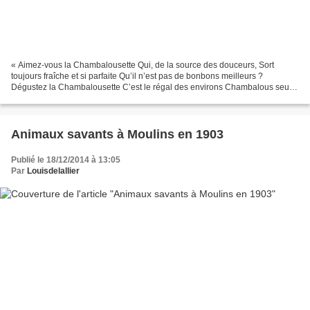
« Aimez-vous la Chambalousette Qui, de la source des douceurs, Sort
toujours fraîche et si parfaite Qu’il n’est pas de bonbons meilleurs ?
Dégustez la Chambalousette C’est le régal des environs Chambalous seul a
sa recette C’est le plus parfait des bonbons...
Animaux savants à Moulins en 1903
Publié le 18/12/2014 à 13:05
Par
Louisdelallier