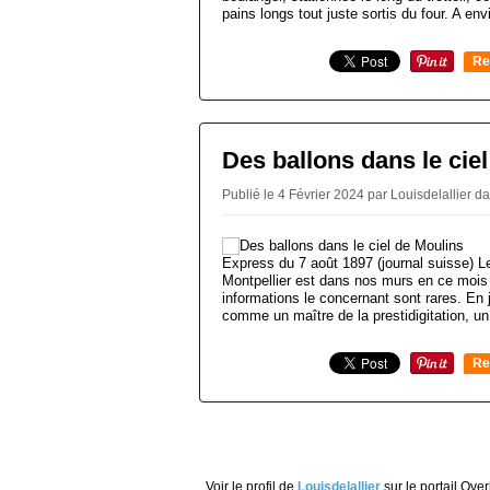
pains longs tout juste sortis du four. A envi
Re
0
Des ballons dans le cie
Publié le 4 Février 2024 par Louisdelallier
da
Express du 7 août 1897 (journal suisse) L
Montpellier est dans nos murs en ce moi
informations le concernant sont rares. En j
comme un maître de la prestidigitation, un 
Re
0
Voir le profil de
Louisdelallier
sur le portail Ove