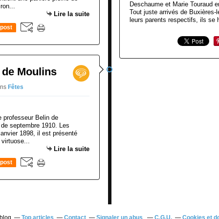
Deschaume et Marie Touraud en 
ron...
Tout juste arrivés de Buxières-
Lire la suite
leurs parents respectifs, ils se 
post
l de Moulins
ns
Fêtes
e professeur Belin de
s de septembre 1910. Les
anvier 1898, il est présenté
virtuose...
Lire la suite
post
rblog
Top articles
Contact
Signaler un abus
C.G.U.
Cookies et d