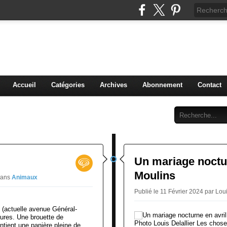
 grenier de mon Moulins
t anecdotes anciennes
Accueil
Catégories
Archives
Abonnement
Contact
Un mariage noctur
Moulins
ans
Animaux
Publié le 11 Février 2024 par Loui
 (actuelle avenue Général-
eures. Une brouette de
Photo Louis Delallier Les chos
ontient une panière pleine de