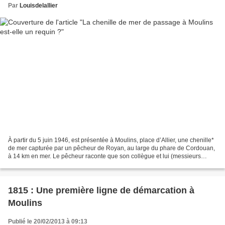
Par
Louisdelallier
À partir du 5 juin 1946, est présentée à Moulins, place d’Allier, une chenille*
de mer capturée par un pêcheur de Royan, au large du phare de Cordouan,
à 14 km en mer. Le pêcheur raconte que son collègue et lui (messieurs
Giricq et Barnet) ont été attaqués...
1815 : Une première ligne de démarcation à
Moulins
Publié le 20/02/2013 à 09:13