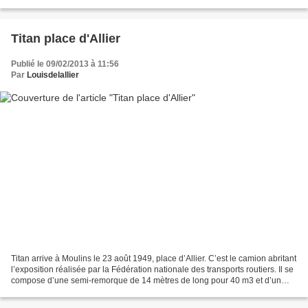
le tennis et le ping-pong. L’idée...
Titan place d'Allier
Publié le 09/02/2013 à 11:56
Par
Louisdelallier
Titan arrive à Moulins le 23 août 1949, place d’Allier. C’est le camion abritant
l’exposition réalisée par la Fédération nationale des transports routiers. Il se
compose d’une semi-remorque de 14 mètres de long pour 40 m3 et d’un
tracteur Panhard à cabine...