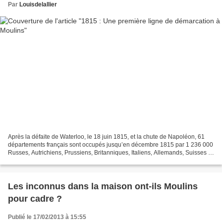
Par
Louisdelallier
Après la défaite de Waterloo, le 18 juin 1815, et la chute de Napoléon, 61
départements français sont occupés jusqu’en décembre 1815 par 1 236 000
Russes, Autrichiens, Prussiens, Britanniques, Italiens, Allemands, Suisses et
Danois qui se répartissent...
Les inconnus dans la maison ont-ils Moulins
pour cadre ?
Publié le 17/02/2013 à 15:55