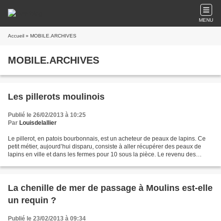
MENU
Accueil
» MOBILE.ARCHIVES
MOBILE.ARCHIVES
Les pillerots moulinois
Publié le 26/02/2013 à 10:25
Par
Louisdelallier
Le pillerot, en patois bourbonnais, est un acheteur de peaux de lapins. Ce
petit métier, aujourd’hui disparu, consiste à aller récupérer des peaux de
lapins en ville et dans les fermes pour 10 sous la pièce. Le revenu des
pillerots est peu élevé. Mais,...
La chenille de mer de passage à Moulins est-elle
un requin ?
Publié le 23/02/2013 à 09:34