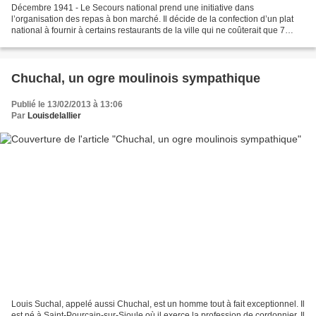
Décembre 1941 - Le Secours national prend une initiative dans
l’organisation des repas à bon marché. Il décide de la confection d’un plat
national à fournir à certains restaurants de la ville qui ne coûterait que 7
francs. Son intention est d’apporter...
Chuchal, un ogre moulinois sympathique
Publié le 13/02/2013 à 13:06
Par
Louisdelallier
Louis Suchal, appelé aussi Chuchal, est un homme tout à fait exceptionnel. Il
est né à Saint-Pourçain-sur-Sioule où il exerce la profession de cordonnier. Il