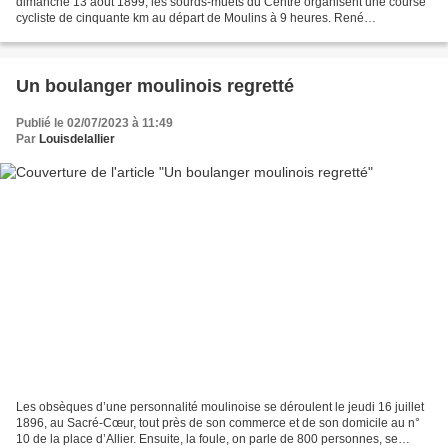
dimanche 13 août 1899, les sourds-muets du Centre organisent une course
cycliste de cinquante km au départ de Moulins à 9 heures. René
Desperriers, président du club cycliste...
Un boulanger moulinois regretté
Publié le 02/07/2023 à 11:49
Par
Louisdelallier
Les obsèques d’une personnalité moulinoise se déroulent le jeudi 16 juillet
1896, au Sacré-Cœur, tout près de son commerce et de son domicile au n°
10 de la place d’Allier. Ensuite, la foule, on parle de 800 personnes, se