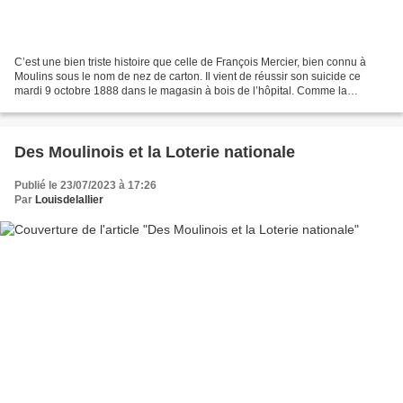
C’est une bien triste histoire que celle de François Mercier, bien connu à
Moulins sous le nom de nez de carton. Il vient de réussir son suicide ce
mardi 9 octobre 1888 dans le magasin à bois de l’hôpital. Comme la
première fois, il s’est tiré un coup...
Des Moulinois et la Loterie nationale
Publié le 23/07/2023 à 17:26
Par
Louisdelallier