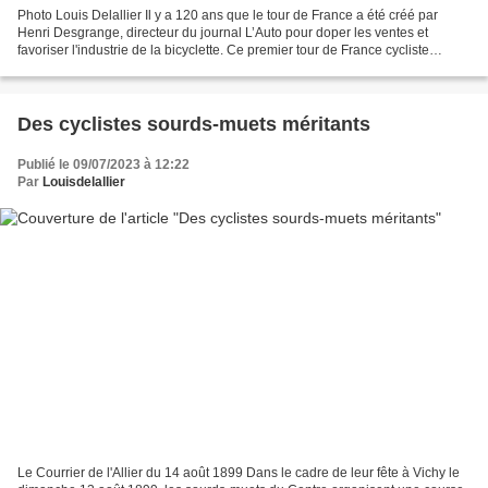
Photo Louis Delallier Il y a 120 ans que le tour de France a été créé par
Henri Desgrange, directeur du journal L’Auto pour doper les ventes et
favoriser l'industrie de la bicyclette. Ce premier tour de France cycliste
comporte six étapes dont la première...
Des cyclistes sourds-muets méritants
Publié le 09/07/2023 à 12:22
Par
Louisdelallier
Le Courrier de l'Allier du 14 août 1899 Dans le cadre de leur fête à Vichy le