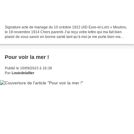
Signature acte de mariage du 10 octobre 1922 (AD Eure-et-Loir) « Moulins,
le 19 novembre 1914 Chers parents J’ai reçu votre lettre qui ma fait bien
plaisir de vous savoir en bonne santé tant qu’à moi je me porte bien ma
blessure va bien je vous envoie...
Pour voir la mer !
Publié le 10/09/2023 à 16:38
Par
Louisdelallier