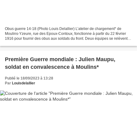
Obus guerre 14-18 (Photo Louis Delallier) L’atelier de chargement* de
Moulins-Yzeure, rue des Epoux-Contoux, fonctionne à partir du 22 février
1916 pour fournir des obus aux soldats du front. Deux équipes se relèvent
jour et nuit (6 heures à 17 heures...
Première Guerre mondiale : Julien Maupu,
soldat en convalescence à Moulins*
Publié le 18/09/2023 à 13:28
Par
Louisdelallier