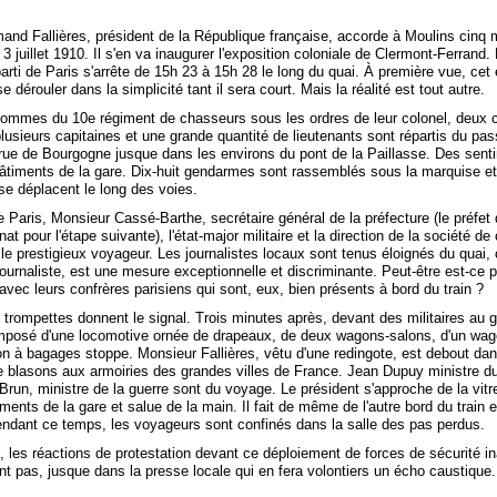
and Fallières, président de la République française, accorde à Moulins cinq 
3 juillet 1910. Il s'en va inaugurer l'exposition coloniale de Clermont-Ferrand. 
parti de Paris s'arrête de 15h 23 à 15h 28 le long du quai. À première vue, ce
e dérouler dans la simplicité tant il sera court. Mais la réalité est tout autre.
hommes du 10e régiment de chasseurs sous les ordres de leur colonel, deux 
lusieurs capitaines et une grande quantité de lieutenants sont répartis du pa
 rue de Bourgogne jusque dans les environs du pont de la Paillasse. Des senti
bâtiments de la gare. Dix-huit gendarmes sont rassemblés sous la marquise e
se déplacent le long des voies.
e Paris, Monsieur Cassé-Barthe, secrétaire général de la préfecture (le préfet 
at pour l'étape suivante), l'état-major militaire et la direction de la société d
 le prestigieux voyageur. Les journalistes locaux sont tenus éloignés du quai, 
urnaliste, est une mesure exceptionnelle et discriminante. Peut-être est-ce po
vec leurs confrères parisiens qui sont, eux, bien présents à bord du train ?
 trompettes donnent le signal. Trois minutes après, devant des militaires au 
mposé d'une locomotive ornée de drapeaux, de deux wagons-salons, d'un wag
gon à bagages stoppe. Monsieur Fallières, vêtu d'une redingote, est debout da
 blasons aux armoiries des grandes villes de France. Jean Dupuy ministre 
 Brun, ministre de la guerre sont du voyage. Le président s'approche de la vitr
ments de la gare et salue de la main. Il fait de même de l'autre bord du train
endant ce temps, les voyageurs sont confinés dans la salle des pas perdus.
, les réactions de protestation devant ce déploiement de forces de sécurité 
t pas, jusque dans la presse locale qui en fera volontiers un écho caustique.