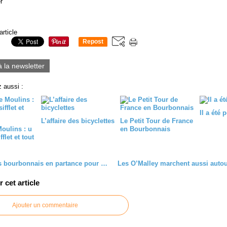
r
article
Repost
0
à la newsletter
 aussi :
Il a été 
L’affaire des bicyclettes
Le Petit Tour de France
oulins : u
en Bourbonnais
flet et tout
Des lapins bourbonnais en partance pour Paris
cet article
Ajouter un commentaire