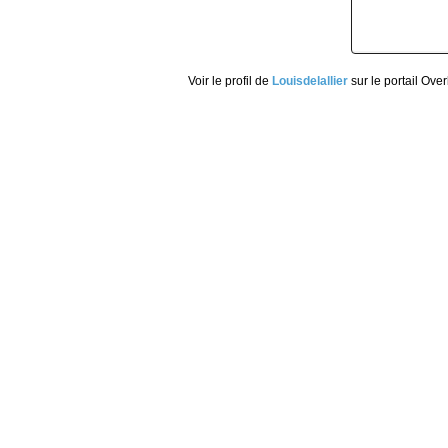
Voir le profil de
Louisdelallier
sur le portail Ove