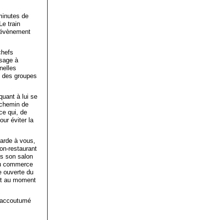
minutes de
Le train
t évènement
chefs
ssage à
nelles
t des groupes
quant à lui se
e chemin de
ce qui, de
ur éviter la
garde à vous,
on-restaurant
ns son salon
du commerce
e ouverte du
 et au moment
inaccoutumé