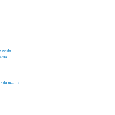
perdu
Les O’Malley marchent aussi autour du monde