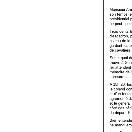
Monsieur Arm
son temps le 
présidentiel 
ne peut que s
Trois cents 
d'escadron, p
niveau de la
gardent les 
de cavaliers 
Sur le quai d
trouve à Gann
fer attendent
mémoire de jo
concurrence a
A 15h 20, les
le convoi co
et d'un four
agrémenté de
et le général
côté des bâti
du départ. P
Bien entendu
ne manqueron