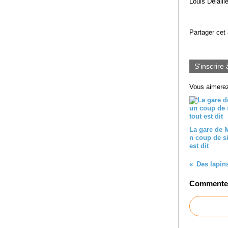
Louis Delallie
Partager cet 
S'inscrire 
Vous aimerez
La gare de M
n coup de sif
est dit
Commenter 