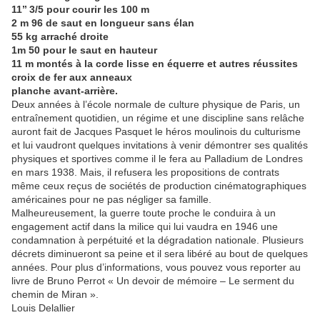
11’’ 3/5 pour courir les 100 m
2 m 96 de saut en longueur sans élan
55 kg arraché droite
1m 50 pour le saut en hauteur
11 m montés à la corde lisse en équerre et autres réussites
croix de fer aux anneaux
planche avant-arrière.
Deux années à l’école normale de culture physique de Paris, un
entraînement quotidien, un régime et une discipline sans relâche
auront fait de Jacques Pasquet le héros moulinois du culturisme
et lui vaudront quelques invitations à venir démontrer ses qualités
physiques et sportives comme il le fera au Palladium de Londres
en mars 1938. Mais, il refusera les propositions de contrats
même ceux reçus de sociétés de production cinématographiques
américaines pour ne pas négliger sa famille.
Malheureusement, la guerre toute proche le conduira à un
engagement actif dans la milice qui lui vaudra en 1946 une
condamnation à perpétuité et la dégradation nationale. Plusieurs
décrets diminueront sa peine et il sera libéré au bout de quelques
années. Pour plus d’informations, vous pouvez vous reporter au
livre de Bruno Perrot « Un devoir de mémoire – Le serment du
chemin de Miran ».
Louis Delallier