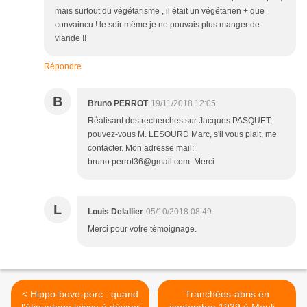
mais surtout du végétarisme , il était un végétarien + que
convaincu ! le soir même je ne pouvais plus manger de
viande !!
Répondre
B
Bruno PERROT
19/11/2018 12:05
Réalisant des recherches sur Jacques PASQUET,
pouvez-vous M. LESOURD Marc, s'il vous plait, me
contacter. Mon adresse mail:
bruno.perrot36@gmail.com. Merci
L
Louis Delallier
05/10/2018 08:49
Merci pour votre témoignage.
< Hippo-bovo-porc : quand
Tranchées-abris en