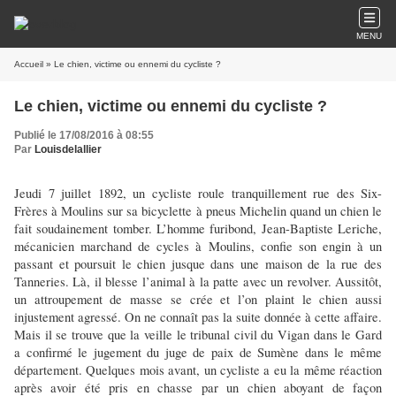
MENU
Accueil
» Le chien, victime ou ennemi du cycliste ?
Le chien, victime ou ennemi du cycliste ?
Publié le 17/08/2016 à 08:55
Par
Louisdelallier
Jeudi 7 juillet 1892, un cycliste roule tranquillement rue des Six-
Frères à Moulins sur sa bicyclette à pneus Michelin quand un chien le
fait soudainement tomber. L’homme furibond, Jean-Baptiste Leriche,
mécanicien marchand de cycles à Moulins, confie son engin à un
passant et poursuit le chien jusque dans une maison de la rue des
Tanneries. Là, il blesse l’animal à la patte avec un revolver. Aussitôt,
un attroupement de masse se crée et l’on plaint le chien aussi
injustement agressé. On ne connaît pas la suite donnée à cette affaire.
Mais il se trouve que la veille le tribunal civil du Vigan dans le Gard
a confirmé le jugement du juge de paix de Sumène dans le même
département. Quelques mois avant, un cycliste a eu la même réaction
après avoir été pris en chasse par un chien aboyant de façon