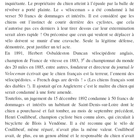
inquiétante. Le propriétaire du chien atteint à l’épaule par la balle de
révolver a porté plainte. Le « véloceman » a été condamné à lui
verser 50 francs de dommages et intérêts. Il est considéré que les
chiens ont l’instinct de courir derrière des cyclistes, que cela
n’autorise pas ces derniers à leur tirer dessus car leur extermination
serait alors rapide ! On préconise que ceux qui veulent se déplacer à
vélo doivent se munir d’une cravache. Seule la légitime défense,
démontrée, peut justifier un tel acte.
En 1891, Herbert Osbaldeston Duncan vélocipédiste anglais,
e
champion de France de vitesse en 1883, 3
du championnat du monde
le
des 20 miles en 1885, entre autres, fondateur et directeur du journal
Veloceman
écrivait que le chien français est la terreur, l’ennemi des
vélocipédistes. « French dogs are devils ! » (Les chiens français sont
des diables !). Il ajoutait qu’en Angleterre c’est le maître du chien qui
serait condamné à une forte amende.
Toutefois, un jugement du 15 décembre 1892 condamne à 50 francs de
dommages et intérêts un habitant de Saint-Denis-sur-Loire dont le
chien a pourchassé et fait tomber, au mois de septembre précédent,
Henri Coullibeuf, champion cycliste bien connu alors, qui circulait à
bicyclette de Blois à Vendôme. Il a été reconnu que le vélo de
Coullibeuf, même réparé, n’avait plus la même valeur. Coullibeuf
avait, de plus, eu un genou abîmé et le responsable du chien n’avait