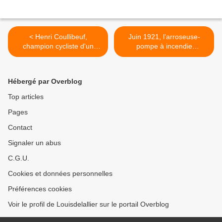
< Henri Coullibeuf,
Juin 1921, l’arroseuse-
champion cycliste d'un
pompe à incendie
autre siècle, de passage à
moulinoise essayée en ville
Moulins
>
Hébergé par Overblog
Top articles
Pages
Contact
Signaler un abus
C.G.U.
Cookies et données personnelles
Préférences cookies
Voir le profil de Louisdelallier sur le portail Overblog