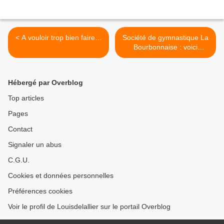
< A vouloir trop bien faire…
Société de gymnastique La
Bourbonnaise : voici
comment est née l’idée
d’une section de pupilles en
1884 >
Hébergé par Overblog
Top articles
Pages
Contact
Signaler un abus
C.G.U.
Cookies et données personnelles
Préférences cookies
Voir le profil de Louisdelallier sur le portail Overblog