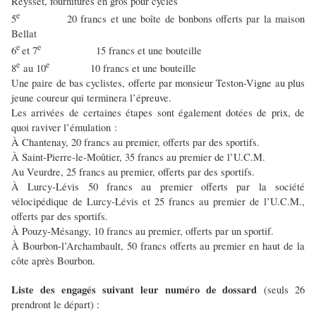
Reysset, fournitures en gros pour cycles
e
5
20 francs et une boîte de bonbons offerts par la maison
Bellat
e
e
6
et 7
15 francs et une bouteille
e
e
8
au 10
10 francs et une bouteille
Une paire de bas cyclistes, offerte par monsieur Teston-Vigne au plus
jeune coureur qui terminera l’épreuve.
Les arrivées de certaines étapes sont également dotées de prix, de
quoi raviver l’émulation :
À Chantenay, 20 francs au premier, offerts par des sportifs.
À Saint-Pierre-le-Moûtier, 35 francs au premier de l’U.C.M.
Au Veurdre, 25 francs au premier, offerts par des sportifs.
À Lurcy-Lévis 50 francs au premier offerts par la société
vélocipédique de Lurcy-Lévis et 25 francs au premier de l’U.C.M.,
offerts par des sportifs.
À Pouzy-Mésangy, 10 francs au premier, offerts par un sportif.
À Bourbon-l’Archambault, 50 francs offerts au premier en haut de la
côte après Bourbon.
Liste des engagés suivant leur numéro de dossard
(seuls 26
prendront le départ) :