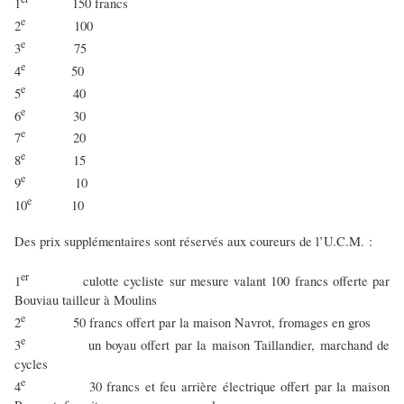
1
150 francs
e
2
100
e
3
75
e
4
50
e
5
40
e
6
30
e
7
20
e
8
15
e
9
10
e
10
10
Des prix supplémentaires sont réservés aux coureurs de l’U.C.M. :
er
1
culotte cycliste sur mesure valant 100 francs offerte par
Bouviau tailleur à Moulins
e
2
50 francs offert par la maison Navrot, fromages en gros
e
3
un boyau offert par la maison Taillandier, marchand de
cycles
e
4
30 francs et feu arrière électrique offert par la maison