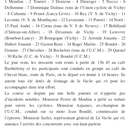
1 Mourlon - 2 Tourret - 3 Denizon - 4 Duverger - 5 Necco - 6
Delhomme - 7 Dominique Dalmas (tous de l’Union cycliste de Vichy)
- 8 Cabanne - 9 Peinot (Lurcy-Lévis) - 10 Rey (V. S. de Vichy) - 11
Lecomte (V. S. de Montluçon) - 12 Lavarenne - 13 Pouvel - 14 Nord -
15 Paul André - 16 Cornu (tous du V. S de Nevers) - 17 Robillaud
(Château-sur-Allier) - 18 Désamais de Vichy - 19 Lavesvre
(Bourbon-Lancy) - 20 Bourgogne (Vichy) - 21 Aristide Jouanin - 22
Hubert Jouanin - 23 Gaston Roux - 24 Roger Martin - 25 Boudot - 26
Genoux - 27 Chevalier - 28 Rochelois (tous de l’U.C.M.) - 29 Quenel
- 30 Riche (U.C. de Vichy) - 31 Boudot (U.C.M.)
Le jour venu, les dossards sont remis à partir de 13h 45 au café
Barthélémy et les participants sont conduits en groupe au café du
Cheval blanc, route de Paris, où le départ est donné à 14 heures. Ils
la Vache qui rit
auront tous été dotés de fromage de
pour les
accompagner dans leur effort.
La course se dispute par une belle journée et n’apporte pas
d’incidents notables. Monsieur Perret de Moulins a prêté sa voiture
pour suivre les cyclistes. Monsieur Aujames, ex-champion de
l’U.C.M., conduit sur sa moto Jean Bouillé, commissaire de
La Vache qui rit
l’épreuve. Monsieur Sarler, représentant général de
,
annonce l’arrivée des concurrents avec son haut-parleur.