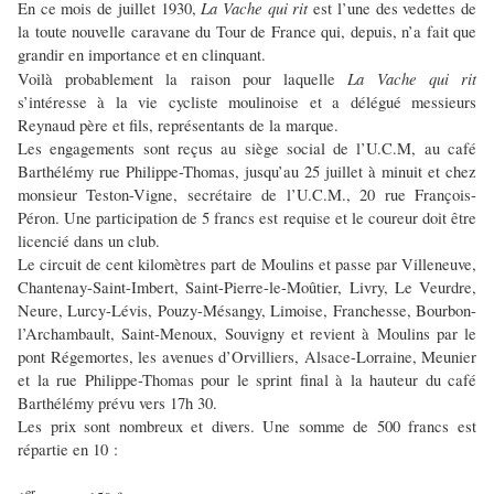
La Vache qui rit
En ce mois de juillet 1930,
est l’une des vedettes de
la toute nouvelle caravane du Tour de France qui, depuis, n’a fait que
grandir en importance et en clinquant.
La Vache qui rit
Voilà probablement la raison pour laquelle
s’intéresse à la vie cycliste moulinoise et a délégué messieurs
Reynaud père et fils, représentants de la marque.
Les engagements sont reçus au siège social de l’U.C.M, au café
Barthélémy rue Philippe-Thomas, jusqu’au 25 juillet à minuit et chez
monsieur Teston-Vigne, secrétaire de l’U.C.M., 20 rue François-
Péron. Une participation de 5 francs est requise et le coureur doit être
licencié dans un club.
Le circuit de cent kilomètres part de Moulins et passe par Villeneuve,
Chantenay-Saint-Imbert, Saint-Pierre-le-Moûtier, Livry, Le Veurdre,
Neure, Lurcy-Lévis, Pouzy-Mésangy, Limoise, Franchesse, Bourbon-
l’Archambault, Saint-Menoux, Souvigny et revient à Moulins par le
pont Régemortes, les avenues d’Orvilliers, Alsace-Lorraine, Meunier
et la rue Philippe-Thomas pour le sprint final à la hauteur du café
Barthélémy prévu vers 17h 30.
Les prix sont nombreux et divers. Une somme de 500 francs est
répartie en 10 :
er