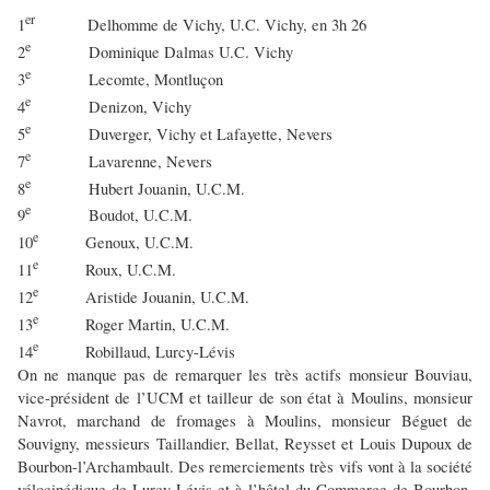
er
1
Delhomme de Vichy, U.C. Vichy, en 3h 26
e
2
Dominique Dalmas U.C. Vichy
e
3
Lecomte, Montluçon
e
4
Denizon, Vichy
e
5
Duverger, Vichy et Lafayette, Nevers
e
7
Lavarenne, Nevers
e
8
Hubert Jouanin, U.C.M.
e
9
Boudot, U.C.M.
e
10
Genoux, U.C.M.
e
11
Roux, U.C.M.
e
12
Aristide Jouanin, U.C.M.
e
13
Roger Martin, U.C.M.
e
14
Robillaud, Lurcy-Lévis
On ne manque pas de remarquer les très actifs monsieur Bouviau,
vice-président de l’UCM et tailleur de son état à Moulins, monsieur
Navrot, marchand de fromages à Moulins, monsieur Béguet de
Souvigny, messieurs Taillandier, Bellat, Reysset et Louis Dupoux de
Bourbon-l’Archambault. Des remerciements très vifs vont à la société
vélocipédique de Lurcy-Lévis et à l’hôtel du Commerce de Bourbon.