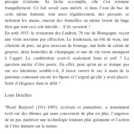
presque éclatante. Sa tâche accomplie, elle s’en retourne
tranquillement. Ce fait serait sans intérêt, si dans l’eau du bac de
cette même fontaine, tout aussi régulièrement, des passants se
nettoient les mains, rincent des bouteilles ou même lavent du linge
bien que tout ceci soit interdit… S’ils savaient !
En août 1933, le restaurant des Lindron, 76 rue de Bourgogne, reçoit
une visite nocturne par effraction. Le lendemain, un rôti de veau, une
côtelette de porc, un gros morceau de fromage, une boite de crème de
gruyère, deux bouteilles de champagne et une de vin vieux manquent
à l’appel. Le cambrioleur avait-il seulement faim et soif ? La
question mérite d’être posée. En effet, pour qu’on ne se trompe pas
sur ses intentions semble-t-il, il laisse ouvert le sac à main de la
patronne contenant encore les bijoux et l’argent qu’elle y avait placés.
Sorte d’élégance dans le délit !
Louis Delallier
*René Barjavel (1911-1985), écrivain et journaliste, a notamment
écrit sur des thèmes qui nous concernent de plus en plus, l’angoisse
de ne pas maîtriser une technologie toujours plus galopante et l’action
de l’être humain sur la nature.