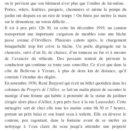
on le prévient que son bâtiment n’est plus que l’ombre de lui-même.
Portes, volets, fenêtres, parquets, cheminées et même la pompe du
jardin ont disparu en un rien de temps ! On finira par mettre la main
sur le démonteur, un voisin difficile...
Il est à peu près 12h 30, en cette fin décembre 1919, un camion
transportant une importante cargaison de meubles sous une bâche
passe avenue d’Orvilliers. Plusieurs cahots après, le chargement
brinqueballé trop fort crève la bâche. Un poêle dégringole sur la
chaussée, suivi d’un lit, de chaises, d’un tonneau au fur et à mesure
de l’avancée du véhicule. Des passants tentent de prévenir le
conducteur qui continue sa route sans sourciller. Ce n’est que dans la
côte de Bellevue à Yzeure, à plus de deux km de distance, qu’il
constate l’étendue des dégâts.
En novembre 1930, René Barjavel qui écrit un billet quotidien dans les
Progrès de l’Allier,
colonnes du
se fait un malin plaisir de raconter le
manège d’une femme qui habite à proximité de la statue du jardiner
(érigée alors place d’Allier, à peu près face à la rue Laussedat). Cette
ménagère sort de chez elle tous les matins entre 6h 30 et 7 heures,
portant un petit balai et son lourd seau à toilette. Elle en déverse le
contenu, peu ragoutant, dans la fontaine avant de se mettre au
nettoyage à l’eau claire du seau jusqu’à atteindre une propreté