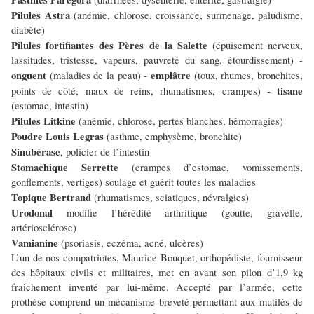
Pilules Astra
(anémie, chlorose, croissance, surmenage, paludisme,
diabète)
Pilules
fortifiantes des Pères de la Salette
(épuisement nerveux,
lassitudes, tristesse, vapeurs, pauvreté du sang, étourdissement) -
onguent
emplâtre
(maladies de la peau) -
(toux, rhumes, bronchites,
tisane
points de côté, maux de reins, rhumatismes, crampes) -
(estomac, intestin)
Pilules Litkine
(anémie, chlorose, pertes blanches, hémorragies)
Poudre Louis Legras
(asthme, emphysème, bronchite)
Sinubérase
, policier de l’intestin
Stomachique Serrette
(crampes d’estomac, vomissements,
gonflements, vertiges) soulage et guérit toutes les maladies
Topique Bertrand
(rhumatismes, sciatiques, névralgies)
Urodonal
modifie l’hérédité arthritique (goutte, gravelle,
artériosclérose)
Vamianine
(psoriasis, eczéma, acné, ulcères)
L’un de nos compatriotes, Maurice Bouquet, orthopédiste, fournisseur
des hôpitaux civils et militaires, met en avant son pilon d’1,9 kg
fraîchement inventé par lui-même. Accepté par l’armée, cette
prothèse comprend un mécanisme breveté permettant aux mutilés de