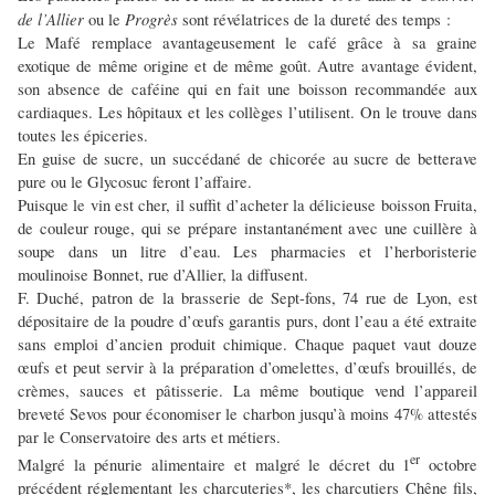
de l’Allier
Progrès
ou le
sont révélatrices de la dureté des temps :
Le Mafé remplace avantageusement le café grâce à sa graine
exotique de même origine et de même goût. Autre avantage évident,
son absence de caféine qui en fait une boisson recommandée aux
cardiaques. Les hôpitaux et les collèges l’utilisent. On le trouve dans
toutes les épiceries.
En guise de sucre, un succédané de chicorée au sucre de betterave
pure ou le Glycosuc feront l’affaire.
Puisque le vin est cher, il suffit d’acheter la délicieuse boisson Fruita,
de couleur rouge, qui se prépare instantanément avec une cuillère à
soupe dans un litre d’eau. Les pharmacies et l’herboristerie
moulinoise Bonnet, rue d’Allier, la diffusent.
F. Duché, patron de la brasserie de Sept-fons, 74 rue de Lyon, est
dépositaire de la poudre d’œufs garantis purs, dont l’eau a été extraite
sans emploi d’ancien produit chimique. Chaque paquet vaut douze
œufs et peut servir à la préparation d’omelettes, d’œufs brouillés, de
crèmes, sauces et pâtisserie. La même boutique vend l’appareil
breveté Sevos pour économiser le charbon jusqu’à moins 47% attestés
par le Conservatoire des arts et métiers.
er
Malgré la pénurie alimentaire et malgré le décret du 1
octobre
précédent réglementant les charcuteries*, les charcutiers Chêne fils,