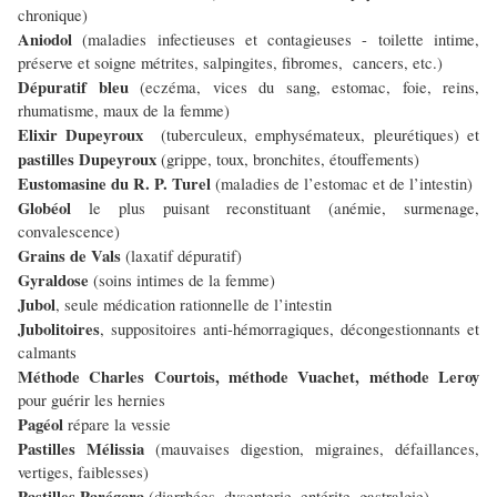
chronique)
Aniodol
(maladies infectieuses et contagieuses - toilette intime,
préserve et soigne métrites, salpingites, fibromes, cancers, etc.)
Dépuratif bleu
(eczéma, vices du sang, estomac, foie, reins,
rhumatisme, maux de la femme)
Elixir Dupeyroux
(tuberculeux, emphysémateux, pleurétiques) et
pastilles Dupeyroux
(grippe, toux, bronchites, étouffements)
Eustomasine du R. P. Turel
(maladies de l’estomac et de l’intestin)
Globéol
le plus puisant reconstituant (anémie, surmenage,
convalescence)
Grains de Vals
(laxatif dépuratif)
Gyraldose
(soins intimes de la femme)
Jubol
, seule médication rationnelle de l’intestin
Jubolitoires
, suppositoires anti-hémorragiques, décongestionnants et
calmants
Méthode Charles Courtois,
méthode Vuachet, méthode Leroy
pour guérir les hernies
Pagéol
répare la vessie
Pastilles Mélissia
(mauvaises digestion, migraines, défaillances,
vertiges, faiblesses)
Pastilles Parégora
(diarrhées, dysenterie, entérite, gastralgie)