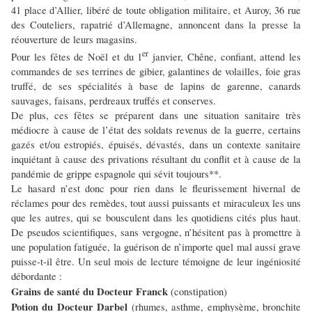
41 place d’Allier, libéré de toute obligation militaire, et Auroy, 36 rue
des Couteliers, rapatrié d’Allemagne, annoncent dans la presse la
réouverture de leurs magasins.
er
Pour les fêtes de Noël et du 1
janvier, Chêne, confiant, attend les
commandes de ses terrines de gibier, galantines de volailles, foie gras
truffé, de ses spécialités à base de lapins de garenne, canards
sauvages, faisans, perdreaux truffés et conserves.
De plus, ces fêtes se préparent dans une situation sanitaire très
médiocre à cause de l’état des soldats revenus de la guerre, certains
gazés et/ou estropiés, épuisés, dévastés, dans un contexte sanitaire
inquiétant à cause des privations résultant du conflit et à cause de la
pandémie de grippe espagnole qui sévit toujours**.
Le hasard n’est donc pour rien dans le fleurissement hivernal de
réclames pour des remèdes, tout aussi puissants et miraculeux les uns
que les autres, qui se bousculent dans les quotidiens cités plus haut.
De pseudos scientifiques, sans vergogne, n’hésitent pas à promettre à
une population fatiguée, la guérison de n’importe quel mal aussi grave
puisse-t-il être. Un seul mois de lecture témoigne de leur ingéniosité
débordante :
Grains de santé du Docteur Franck
(constipation)
Potion du Docteur Darbel
(rhumes, asthme, emphysème, bronchite