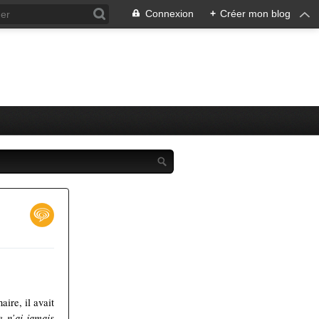
Connexion
+
Créer mon blog
ire, il avait
e n’ai jamais