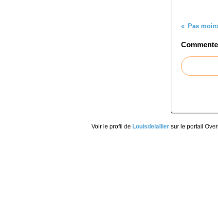
Pas moins
Commenter 
Voir le profil de
Louisdelallier
sur le portail Ove