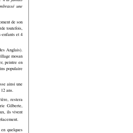
 embrassé une
moment de son
rde toutefois,
s-enfants et 4
des Anglais).
village mosan
r, peintre en
ins populaire
sse ainsi une
 12 ans.
ière, restera
rie Gilberte,
ux, ils vivent
placement.
e en quelques