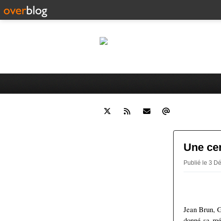
Le
Histoire de Moulins (Allier) e
Une cen
Publié le 3 D
Jean Brun, G
donné sa mé