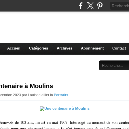
 grenier de mon Moulins
t anecdotes anciennes
Accueil
Catégories
Archives
Abonnement
Contact
tenaire à Moulins
écembre 2023 par Louisdelallier in
Portraits
enevois de 102 ans, meurt en mai 1907. Interrogé au moment de son centena
Je n’ai jamais pris de médicament et j
thode pour une vie aussi longue :