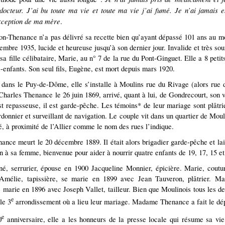
docteur. J’ai bu toute ma vie et toute ma vie j’ai fumé. Je n’ai jamais
xception de ma mère
.
on-Thenance n’a pas délivré sa recette bien qu’ayant dépassé 101 ans au 
mbre 1935, lucide et heureuse jusqu’à son dernier jour. Invalide et très sou
 sa fille célibataire, Marie, au n° 7 de la rue du Pont-Ginguet. Elle a 8 petit
s-enfants. Son seul fils, Eugène, est mort depuis mars 1920.
 dans le Puy-de-Dôme, elle s’installe à Moulins rue du Rivage (alors rue 
Charles Thenance le 26 juin 1869, arrivé, quant à lui, de Gondrecourt, son 
est repasseuse, il est garde-pêche. Les témoins* de leur mariage sont plâtrie
rdonnier et surveillant de navigation. Le couple vit dans un quartier de Moul
lé, à proximité de l’Allier comme le nom des rues l’indique.
ance meurt le 20 décembre 1889. Il était alors brigadier garde-pêche et lai
on à sa femme, bienvenue pour aider à nourrir quatre enfants de 19, 17, 15 et
né, serrurier, épouse en 1900 Jacqueline Monnier, épicière. Marie, coutur
 Amélie, tapissière, se marie en 1899 avec Jean Tauveron, plâtrier. Ma
e marie en 1896 avec Joseph Vallet, tailleur. Bien que Moulinois tous les de
e
le 3
arrondissement où a lieu leur mariage. Madame Thenance a fait le dé
e
0
anniversaire, elle a les honneurs de la presse locale qui résume sa vi