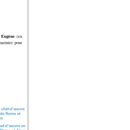
Eugène
r
(en
arinier pour
ef-d’œuvre en