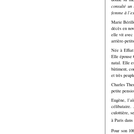
consulté un 
femme à l’e
Marie Bérill
décès en nove
elle vit avec
arrière-petit
Née à Effiat
Elle épouse 
natal. Elle 
bâtiment, co
et très peup
Charles Then
petite pensi
Eugène, l’aî
célibataire.
culottière, s
à Paris dans 
Pour son 10