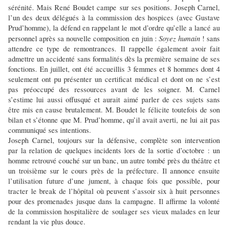
sérénité. Mais René Boudet campe sur ses positions. Joseph Carnel,
l’un des deux délégués à la commission des hospices (avec Gustave
Prud’homme), la défend en rappelant le mot d’ordre qu’elle a lancé au
Soyez humain
personnel après sa nouvelle composition en juin :
! sans
attendre ce type de remontrances. Il rappelle également avoir fait
admettre un accidenté sans formalités dès la première semaine de ses
fonctions. En juillet, ont été accueillis 3 femmes et 8 hommes dont 4
seulement ont pu présenter un certificat médical et dont on ne s’est
pas préoccupé des ressources avant de les soigner. M. Carnel
s’estime lui aussi offusqué et aurait aimé parler de ces sujets sans
être mis en cause brutalement. M. Boudet le félicite toutefois de son
bilan et s’étonne que M. Prud’homme, qu’il avait averti, ne lui ait pas
communiqué ses intentions.
Joseph Carnel, toujours sur la défensive, complète son intervention
par la relation de quelques incidents lors de la sortie d’octobre : un
homme retrouvé couché sur un banc, un autre tombé près du théâtre et
un troisième sur le cours près de la préfecture. Il annonce ensuite
l’utilisation future d’une jument, à chaque fois que possible, pour
tracter le break de l’hôpital où peuvent s’assoir six à huit personnes
pour des promenades jusque dans la campagne. Il affirme la volonté
de la commission hospitalière de soulager ses vieux malades en leur
rendant la vie plus douce.