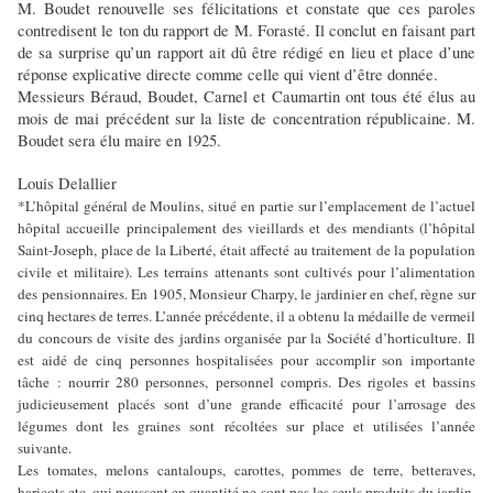
M. Boudet renouvelle ses félicitations et constate que ces paroles
contredisent le ton du rapport de M. Forasté. Il conclut en faisant part
de sa surprise qu’un rapport ait dû être rédigé en lieu et place d’une
réponse explicative directe comme celle qui vient d’être donnée.
Messieurs Béraud, Boudet, Carnel et Caumartin ont tous été élus au
mois de mai précédent sur la liste de concentration républicaine. M.
Boudet sera élu maire en 1925.
Louis Delallier
*L’hôpital général de Moulins, situé en partie sur l’emplacement de l’actuel
hôpital accueille principalement des vieillards et des mendiants (l’hôpital
Saint-Joseph, place de la Liberté, était affecté au traitement de la population
civile et militaire). Les terrains attenants sont cultivés pour l’alimentation
des pensionnaires. En 1905, Monsieur Charpy, le jardinier en chef, règne sur
cinq hectares de terres. L’année précédente, il a obtenu la médaille de vermeil
du concours de visite des jardins organisée par la Société d’horticulture. Il
est aidé de cinq personnes hospitalisées pour accomplir son importante
tâche : nourrir 280 personnes, personnel compris. Des rigoles et bassins
judicieusement placés sont d’une grande efficacité pour l’arrosage des
légumes dont les graines sont récoltées sur place et utilisées l’année
suivante.
Les tomates, melons cantaloups, carottes, pommes de terre, betteraves,
haricots etc. qui poussent en quantité ne sont pas les seuls produits du jardin.