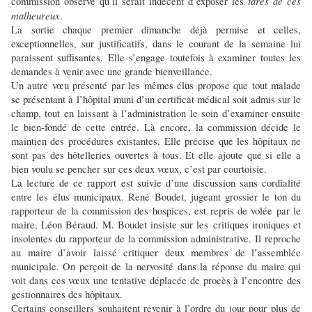
tares de ces
commission observe qu’il serait indécent d’exposer les
malheureux
.
La sortie chaque premier dimanche déjà permise et celles,
exceptionnelles, sur justificatifs, dans le courant de la semaine lui
paraissent suffisantes. Elle s’engage toutefois à examiner toutes les
demandes à venir avec une grande bienveillance.
Un autre vœu présenté par les mêmes élus propose que tout malade
se présentant à l’hôpital muni d’un certificat médical soit admis sur le
champ, tout en laissant à l’administration le soin d’examiner ensuite
le bien-fondé de cette entrée. Là encore, la commission décide le
maintien des procédures existantes. Elle précise que les hôpitaux ne
sont pas des hôtelleries ouvertes à tous. Et elle ajoute que si elle a
bien voulu se pencher sur ces deux vœux, c’est par courtoisie.
La lecture de ce rapport est suivie d’une discussion sans cordialité
entre les élus municipaux. René Boudet, jugeant grossier le ton du
rapporteur de la commission des hospices, est repris de volée par le
maire, Léon Béraud. M. Boudet insiste sur les critiques ironiques et
insolentes du rapporteur de la commission administrative. Il reproche
au maire d’avoir laissé critiquer deux membres de l’assemblée
municipale. On perçoit de la nervosité dans la réponse du maire qui
voit dans ces vœux une tentative déplacée de procès à l’encontre des
gestionnaires des hôpitaux.
Certains conseillers souhaitent revenir à l’ordre du jour pour plus de