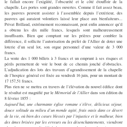
le fallait encore l’exigüité, l’obscurité et le côté étouffoir de la
chapelle. Les portes sont grandes ouvertes. Comme il fait assez beau,
les pauvres peuvent assister à l’assemblée depuis l’extérieur, des
pauvres qui auraient volontiers laissé leur place aux bienfaiteurs...
Privat Brillaud, extrêmement reconnaissant, peut enfin annoncer qu’il
a obtenu les dix mille francs, lesquels sont malheureusement
insuffisants. Bien que comptant sur les prières pour combler la
différence, il sollicite l’autorisation du préfet de l’Allier de doter une
loterie d’un seul lot, son orgue personnel d’une valeur de 3 000
francs.
La vente des 1 000 billets à 3 francs et un emprunt à ses risques et
périls permettent de voir le bout de ce chemin jonché d’obstacles.
L’adjudication des lots des travaux d’agrandissement de la chapelle
de l’hospice général est fixée au vendredi 16 juin, pour un montant de
17 157,51 francs.
Plus rien ne se mettra en travers de l’élévation du nouvel édifice dont
Mémorial de l’Allier
le résultat est magnifié par le
dans son édition du
8 février 1855 :
Aujourd’hui, une charmante église romane s’élève, délicieux séjour,
douce solitude au milieu d’un monde agité, frais oasis dans ce désert
de la vie, où bien des cœurs blessés par l’injustice et le malheur, bien
des âmes brisées par les erreurs ou les désenchantements, viendront