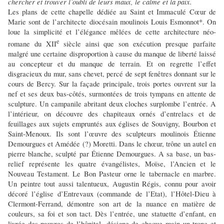
chercher et trouver l’oubli de leurs maux, le calme et la paix.
Les plans de cette chapelle dédiée au Saint et Immaculé Cœur de
Marie sont de l’architecte diocésain moulinois Louis Esmonnot*. On
loue la simplicité et l’élégance mêlées de cette architecture néo-
e
romane du XII
siècle ainsi que son exécution presque parfaite
malgré une certaine disproportion à cause du manque de liberté laissé
au concepteur et du manque de terrain. Et on regrette l’effet
disgracieux du mur, sans chevet, percé de sept fenêtres donnant sur le
cours de Bercy. Sur la façade principale, trois portes ouvrent sur la
nef et ses deux bas-côtés, surmontées de trois tympans en attente de
sculpture. Un campanile abritant deux cloches surplombe l’entrée. A
l’intérieur, on découvre des chapiteaux ornés d’entrelacs et de
feuillages aux sujets empruntés aux églises de Souvigny, Bourbon et
Saint-Menoux. Ils sont l’œuvre des sculpteurs moulinois Étienne
Demourgues et Amédée (?) Moretti. Dans le chœur, trône un autel en
pierre blanche, sculpté par Étienne Demourgues. A sa base, un bas-
relief représente les quatre évangélistes, Moïse, l’Ancien et le
Nouveau Testament. Le Bon Pasteur orne le tabernacle en marbre.
Un peintre tout aussi talentueux, Augustin Régis, connu pour avoir
décoré l’église d’Entrevaux (commande de l’Etat), l’Hôtel-Dieu à
Clermont-Ferrand, démontre son art de la nuance en matière de
couleurs, sa foi et son tact. Dès l’entrée, une statuette d’enfant, en
livrée des pauvres de l’hôpital, désigne de chaque main un tronc et