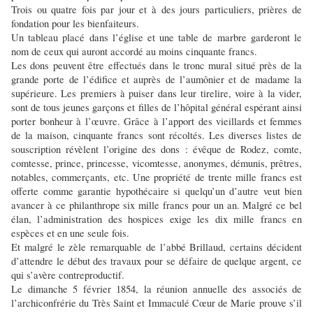
Trois ou quatre fois par jour et à des jours particuliers, prières de
fondation pour les bienfaiteurs.
Un tableau placé dans l’église et une table de marbre garderont le
nom de ceux qui auront accordé au moins cinquante francs.
Les dons peuvent être effectués dans le tronc mural situé près de la
grande porte de l’édifice et auprès de l’aumônier et de madame la
supérieure. Les premiers à puiser dans leur tirelire, voire à la vider,
sont de tous jeunes garçons et filles de l’hôpital général espérant ainsi
porter bonheur à l’œuvre. Grâce à l’apport des vieillards et femmes
de la maison, cinquante francs sont récoltés. Les diverses listes de
souscription révèlent l’origine des dons : évêque de Rodez, comte,
comtesse, prince, princesse, vicomtesse, anonymes, démunis, prêtres,
notables, commerçants, etc. Une propriété de trente mille francs est
offerte comme garantie hypothécaire si quelqu’un d’autre veut bien
avancer à ce philanthrope six mille francs pour un an. Malgré ce bel
élan, l’administration des hospices exige les dix mille francs en
espèces et en une seule fois.
Et malgré le zèle remarquable de l’abbé Brillaud, certains décident
d’attendre le début des travaux pour se défaire de quelque argent, ce
qui s’avère contreproductif.
Le dimanche 5 février 1854, la réunion annuelle des associés de
l’archiconfrérie du Très Saint et Immaculé Cœur de Marie prouve s’il