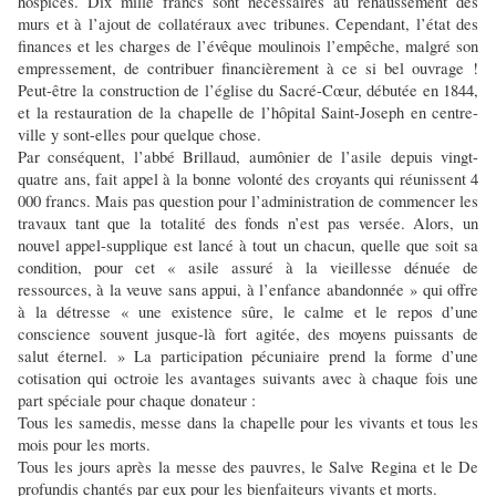
hospices. Dix mille francs sont nécessaires au rehaussement des
murs et à l’ajout de collatéraux avec tribunes. Cependant, l’état des
finances et les charges de l’évêque moulinois l’empêche, malgré son
empressement, de contribuer financièrement à ce si bel ouvrage !
Peut-être la construction de l’église du Sacré-Cœur, débutée en 1844,
et la restauration de la chapelle de l’hôpital Saint-Joseph en centre-
ville y sont-elles pour quelque chose.
Par conséquent, l’abbé Brillaud, aumônier de l’asile depuis vingt-
quatre ans, fait appel à la bonne volonté des croyants qui réunissent 4
000 francs. Mais pas question pour l’administration de commencer les
travaux tant que la totalité des fonds n’est pas versée. Alors, un
nouvel appel-supplique est lancé à tout un chacun, quelle que soit sa
condition, pour cet « asile assuré à la vieillesse dénuée de
ressources, à la veuve sans appui, à l’enfance abandonnée » qui offre
à la détresse « une existence sûre, le calme et le repos d’une
conscience souvent jusque-là fort agitée, des moyens puissants de
salut éternel. » La participation pécuniaire prend la forme d’une
cotisation qui octroie les avantages suivants avec à chaque fois une
part spéciale pour chaque donateur :
Tous les samedis, messe dans la chapelle pour les vivants et tous les
mois pour les morts.
Tous les jours après la messe des pauvres, le Salve Regina et le De
profundis chantés par eux pour les bienfaiteurs vivants et morts.