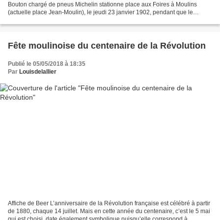
Bouton chargé de pneus Michelin stationne place aux Foires à Moulins
(actuelle place Jean-Moulin), le jeudi 23 janvier 1902, pendant que le
chauffeur et ses aides mangent au restaurant...
Fête moulinoise du centenaire de la Révolution
Publié le 05/05/2018 à 18:35
Par
Louisdelallier
Affiche de Beer L’anniversaire de la Révolution française est célébré à partir
de 1880, chaque 14 juillet. Mais en cette année du centenaire, c’est le 5 mai
qui est choisi, date également symbolique puisqu’elle correspond à