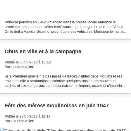
Vélo-car parisien en 1942 Un encart dans la presse locale annonce le
premier championnat de vélos-cars* sous le patronage du quotidien Valmy.
On le doit à Fabrice Guarino, propriétaire des véhicules. Monsieur le maire
de Moulins, Henri Gromolard, préside...
Obus en ville et à la campagne
Publié le 03/06/2018 à 10:12
Par
Louisdelallier
Si la Première guerre n’a pas laissé de traces visibles dans Moulins et ses
environs, elle a néanmoins disséminé quelques-uns de ces souvenirs
cachés et très dangereux qui réapparaissent n’importe quand et n’importe
où. Le mardi 10 octobre 1922, deux...
Fête des mères* moulinoises en juin 1947
Publié le 27/05/2018 à 11:17
Par
Louisdelallier