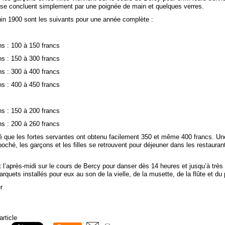
 se concluent simplement par une poignée de main et quelques verres.
juin 1900 sont les suivants pour une année complète :
ns : 100 à 150 francs
ns : 150 à 300 francs
ns : 300 à 400 francs
ns : 400 à 450 francs
ns : 150 à 200 francs
ns : 200 à 260 francs
té que les fortes servantes ont obtenu facilement 350 et même 400 francs. Une
ché, les garçons et les filles se retrouvent pour déjeuner dans les restauran
t l’après-midi sur le cours de Bercy pour danser dès 14 heures et jusqu’à très 
parquets installés pour eux au son de la vielle, de la musette, de la flûte et du 
r
article