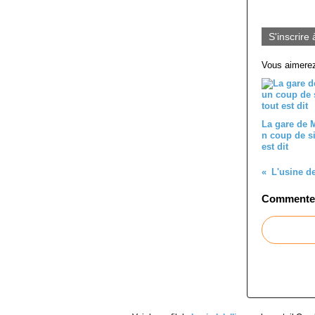
S'inscrire 
Vous aimerez
La gare de M
n coup de sif
est dit
L'usine d
Commenter 