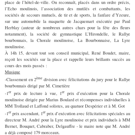
place de l’hôtel-de-ville. On reconnaît, placés dans un ordre précis,
l’Echo moulinois, l’association des mutilés et combattants, les
sociétés de secours mutuels, de tir et de sports, la fanfare d’Yzeure,
sur une automobile la maquette de Jacquemart exécutée par Paul
Herblay (auteur de nombreux autres chars pour la fête des fleurs
notamment), la société de gymnastique L’Hirondelle, le Rallye
bourbonnais, la Chorale moulinoise, La Bourbonnaise, La Lyre
moulinoise.
À 14h 15, devant tout son conseil municipal, René Boudet, maire,
reçoit les sociétés sur la place et rappelle leurs brillants succès au
cours des mois passés :
Musique
ème
-Classement en 2
division avec félicitations du jury pour le Rallye
bourbonnais dirigé par M. Cimetière
er
er
-1
prix de lecture à vue, 1
prix d’exécution pour la Chorale
moulinoise dirigée par Marius Boulard et récompenses individuelles à
MM Trollaud et Laffond solistes, au quatuor Despérier et à M. Got
er
er
-1
prix ascendant, 1
prix d’exécution avec félicitations spéciales au
directeur M. André pour la Lyre moulinoise et prix individuels à MM
Bernet, Bouquet, Cabraber, Delgauffre - le maire note que M. André
a déjà composé 179 morceaux.