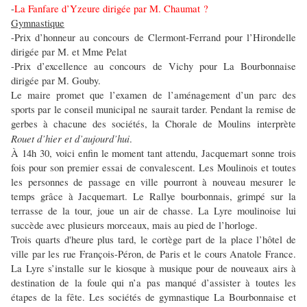
-
La Fanfare d’Yzeure dirigée par M. Chaumat ?
Gymnastique
-Prix d’honneur au concours de Clermont-Ferrand pour l’Hirondelle
dirigée par M. et Mme Pelat
-Prix d’excellence au concours de Vichy pour La Bourbonnaise
dirigée par M. Gouby.
Le maire promet que l’examen de l’aménagement d’un parc des
sports par le conseil municipal ne saurait tarder. Pendant la remise de
gerbes à chacune des sociétés, la Chorale de Moulins interprète
Rouet d’hier et d’aujourd’hui
.
À 14h 30, voici enfin le moment tant attendu, Jacquemart sonne trois
fois pour son premier essai de convalescent. Les Moulinois et toutes
les personnes de passage en ville pourront à nouveau mesurer le
temps grâce à Jacquemart. Le Rallye bourbonnais, grimpé sur la
terrasse de la tour, joue un air de chasse. La Lyre moulinoise lui
succède avec plusieurs morceaux, mais au pied de l’horloge.
Trois quarts d'heure plus tard, le cortège part de la place l’hôtel de
ville par les rue François-Péron, de Paris et le cours Anatole France.
La Lyre s’installe sur le kiosque à musique pour de nouveaux airs à
destination de la foule qui n’a pas manqué d’assister à toutes les
étapes de la fête. Les sociétés de gymnastique La Bourbonnaise et