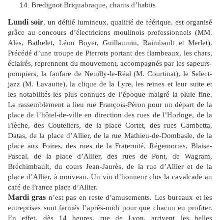
Bredignot Briquabraque, chants d’habits
Lundi soir
, un défilé lumineux, qualifié de féérique, est organisé
grâce au concours d’électriciens moulinois professionnels (MM.
Alès, Bathelet, Léon Boyer, Guillaumin, Raimbault et Merlet).
Précédé d’une troupe de Pierrots portant des flambeaux, les chars,
éclairés, reprennent du mouvement, accompagnés par les sapeurs-
pompiers, la fanfare de Neuilly-le-Réal (M. Courtinat), le Select-
jazz (M. Lavautte), la clique de la Lyre, les reines et leur suite et
les notabilités les plus connues de l’époque malgré la pluie fine.
Le rassemblement a lieu rue François-Péron pour un départ de la
place de l’hôtel-de-ville en direction des rues de l’Horloge, de la
Flèche, des Couteliers, de la place Cortet, des rues Gambetta,
Datas, de la place d’Allier, de la rue Mathieu-de-Dombasle, de la
place aux Foires, des rues de la Fraternité, Régemortes, Blaise-
Pascal, de la place d’Allier, des rues de Pont, de Wagram,
Bréchimbault, du cours Jean-Jaurès, de la rue d’Allier et de la
place d’Allier, à nouveau. Un vin d’honneur clos la cavalcade au
café de France place d’Allier.
Mardi gras
n’est pas en reste d’amusements. Les bureaux et les
entreprises sont fermés l’après-midi pour que chacun en profiter.
En effet, dès 14 heures, rue de Lyon, arrivent les belles