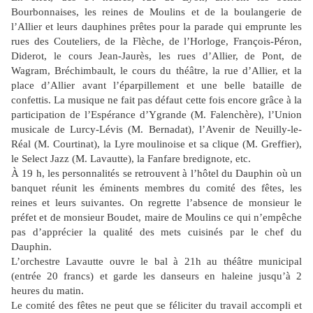
Bourbonnaises, les reines de Moulins et de la boulangerie de
l’Allier et leurs dauphines prêtes pour la parade qui emprunte les
rues des Couteliers, de la Flèche, de l’Horloge, François-Péron,
Diderot, le cours Jean-Jaurès, les rues d’Allier, de Pont, de
Wagram, Bréchimbault, le cours du théâtre, la rue d’Allier, et la
place d’Allier avant l’éparpillement et une belle bataille de
confettis. La musique ne fait pas défaut cette fois encore grâce à la
participation de l’Espérance d’Ygrande (M. Falenchère), l’Union
musicale de Lurcy-Lévis (M. Bernadat), l’Avenir de Neuilly-le-
Réal (M. Courtinat), la Lyre moulinoise et sa clique (M. Greffier),
le Select Jazz (M. Lavautte), la Fanfare bredignote, etc.
À 19 h, les personnalités se retrouvent à l’hôtel du Dauphin où un
banquet réunit les éminents membres du comité des fêtes, les
reines et leurs suivantes. On regrette l’absence de monsieur le
préfet et de monsieur Boudet, maire de Moulins ce qui n’empêche
pas d’apprécier la qualité des mets cuisinés par le chef du
Dauphin.
L’orchestre Lavautte ouvre le bal à 21h au théâtre municipal
(entrée 20 francs) et garde les danseurs en haleine jusqu’à 2
heures du matin.
Le comité des fêtes ne peut que se féliciter du travail accompli et