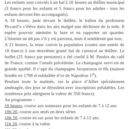
Les enfants sont conviés à un bal à 16 heures au théâtre municipal
(3 francs pour les enfants et 5 francs pour les adultes - tous les
enfants devront être accompagnés).
A 18 heures, juste devant le théâtre, le ballon du professeur
Piccard’o s’élève dans les airs malgré une déchirure de la toile. Il
espère pouvoir atteindre la lune et en rapporter un quartier.
L’histoire ne dit pas s’il y est parvenu, mais il semblerait que non.
A 21 heures, la reine convie la population (contre une entrée de
10 francs) à son deuxième grand bal de carnaval au théâtre. Le
buffet (25 francs par personne) a été confié à M. Paudos du café
de France, comme l’année précédente. Le champagne servi est de
grande qualité. Il s’agit du champagne Jacquesson et fils (maison
er
fondée en 1798 et médaillée d’or de Napoléon 1
).
Pendant toute la matinée, sur la place d’Allier spécialement
aménagée, des jeux se déroulent avec inscriptions préalables. Les
nombreux prix atteignent la valeur de 350 francs).
Au programme :
10 heures
, course aux tonneaux pour les enfants de 7 à 12 ans
10h 20
, course aux œufs en deux séries
10h 50
, course en sac pour les enfants de 7 à 12 ans.
11h 20
, course à la valise