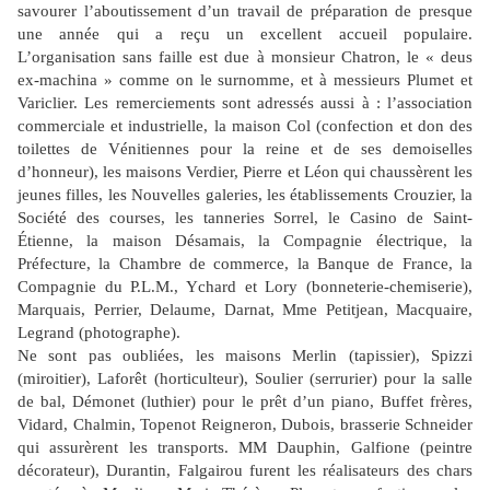
savourer l’aboutissement d’un travail de préparation de presque
une année qui a reçu un excellent accueil populaire.
L’organisation sans faille est due à monsieur Chatron, le « deus
ex-machina » comme on le surnomme, et à messieurs Plumet et
Variclier. Les remerciements sont adressés aussi à : l’association
commerciale et industrielle, la maison Col (confection et don des
toilettes de Vénitiennes pour la reine et de ses demoiselles
d’honneur), les maisons Verdier, Pierre et Léon qui chaussèrent les
jeunes filles, les Nouvelles galeries, les établissements Crouzier, la
Société des courses, les tanneries Sorrel, le Casino de Saint-
Étienne, la maison Désamais, la Compagnie électrique, la
Préfecture, la Chambre de commerce, la Banque de France, la
Compagnie du P.L.M., Ychard et Lory (bonneterie-chemiserie),
Marquais, Perrier, Delaume, Darnat, Mme Petitjean, Macquaire,
Legrand (photographe).
Ne sont pas oubliées, les maisons Merlin (tapissier), Spizzi
(miroitier), Laforêt (horticulteur), Soulier (serrurier) pour la salle
de bal, Démonet (luthier) pour le prêt d’un piano, Buffet frères,
Vidard, Chalmin, Topenot Reigneron, Dubois, brasserie Schneider
qui assurèrent les transports. MM Dauphin, Galfione (peintre
décorateur), Durantin, Falgairou furent les réalisateurs des chars