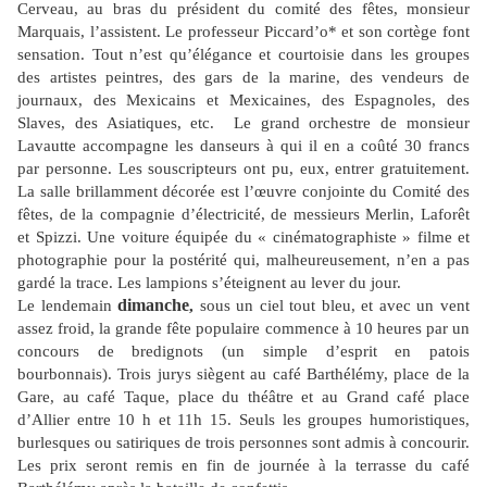
Cerveau, au bras du président du comité des fêtes, monsieur
Marquais, l’assistent. Le professeur Piccard’o* et son cortège font
sensation. Tout n’est qu’élégance et courtoisie dans les groupes
des artistes peintres, des gars de la marine, des vendeurs de
journaux, des Mexicains et Mexicaines, des Espagnoles, des
Slaves, des Asiatiques, etc. Le grand orchestre de monsieur
Lavautte accompagne les danseurs à qui il en a coûté 30 francs
par personne. Les souscripteurs ont pu, eux, entrer gratuitement.
La salle brillamment décorée est l’œuvre conjointe du Comité des
fêtes, de la compagnie d’électricité, de messieurs Merlin, Laforêt
et Spizzi. Une voiture équipée du « cinématographiste » filme et
photographie pour la postérité qui, malheureusement, n’en a pas
gardé la trace. Les lampions s’éteignent au lever du jour.
dimanche
Le lendemain
,
sous un ciel tout bleu, et avec un vent
assez froid, la grande fête populaire commence à 10 heures par un
concours de bredignots (un simple d’esprit en patois
bourbonnais). Trois jurys siègent au café Barthélémy, place de la
Gare, au café Taque, place du théâtre et au Grand café place
d’Allier entre 10 h et 11h 15. Seuls les groupes humoristiques,
burlesques ou satiriques de trois personnes sont admis à concourir.
Les prix seront remis en fin de journée à la terrasse du café