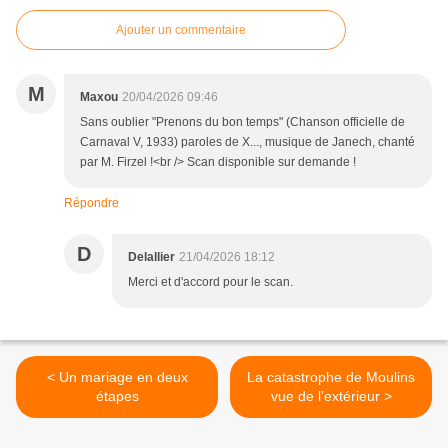
Ajouter un commentaire
M
Maxou
20/04/2026 09:46
Sans oublier "Prenons du bon temps" (Chanson officielle de
Carnaval V, 1933) paroles de X..., musique de Janech, chanté
par M. Firzel !<br /> Scan disponible sur demande !
Répondre
D
Delallier
21/04/2026 18:12
Merci et d'accord pour le scan.
< Un mariage en deux
La catastrophe de Moulins
étapes
vue de l’extérieur >