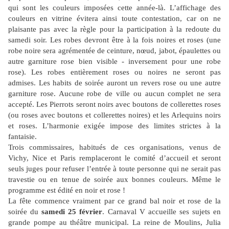
qui sont les couleurs imposées cette année-là. L’affichage des
couleurs en vitrine évitera ainsi toute contestation, car on ne
plaisante pas avec la règle pour la participation à la redoute du
samedi soir. Les robes devront être à la fois noires et roses (une
robe noire sera agrémentée de ceinture, nœud, jabot, épaulettes ou
autre garniture rose bien visible - inversement pour une robe
rose). Les robes entièrement roses ou noires ne seront pas
admises. Les habits de soirée auront un revers rose ou une autre
garniture rose. Aucune robe de ville ou aucun complet ne sera
accepté. Les Pierrots seront noirs avec boutons de collerettes roses
(ou roses avec boutons et collerettes noires) et les Arlequins noirs
et roses. L’harmonie exigée impose des limites strictes à la
fantaisie.
Trois commissaires, habitués de ces organisations, venus de
Vichy, Nice et Paris remplaceront le comité d’accueil et seront
seuls juges pour refuser l’entrée à toute personne qui ne serait pas
travestie ou en tenue de soirée aux bonnes couleurs. Même le
programme est édité en noir et rose !
La fête commence vraiment par ce grand bal noir et rose de la
soirée du
samedi 25 février
. Carnaval V accueille ses sujets en
grande pompe au théâtre municipal. La reine de Moulins, Julia