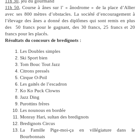
11h 30
, jeu du gourmand
11h 50
, Course à ânes sur l’ « ânodrome » de la place d’Allier
avec ses 800 mètres d’obstacles. La société d’encouragement à
l’élevage des ânes a donné des diplômes qui sont remis en plus
des 50 francs pour le gagnant, des 30 francs, 25 francs et 20
francs pour les placés.
Résultats du concours de bredignots :
Les Doubles simples
Ski Sport bien
Tom Bouc Tout Jazz
Citrons pressés
Cirque O-Poil
Les gaités de l’escadron
Ko Ko Puck Clowns
Jazz Ding
Purottins frères
Les nounous en bordée
Monray Hari, sultan des bredignots
Bredignots Circus
La Famille Pige-moi-ça en villégiature dans le
Bourbonnais