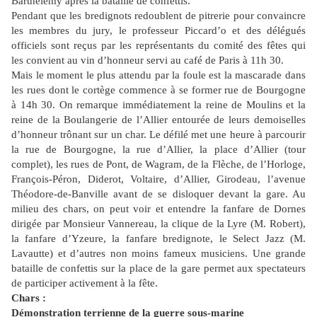
Barthélémy après la bataille de confettis.
Pendant que les bredignots redoublent de pitrerie pour convaincre
les membres du jury, le professeur Piccard’o et des délégués
officiels sont reçus par les représentants du comité des fêtes qui
les convient au vin d’honneur servi au café de Paris à 11h 30.
Mais le moment le plus attendu par la foule est la mascarade dans
les rues dont le cortège commence à se former rue de Bourgogne
à 14h 30. On remarque immédiatement la reine de Moulins et la
reine de la Boulangerie de l’Allier entourée de leurs demoiselles
d’honneur trônant sur un char. Le défilé met une heure à parcourir
la rue de Bourgogne, la rue d’Allier, la place d’Allier (tour
complet), les rues de Pont, de Wagram, de la Flèche, de l’Horloge,
François-Péron, Diderot, Voltaire, d’Allier, Girodeau, l’avenue
Théodore-de-Banville avant de se disloquer devant la gare. Au
milieu des chars, on peut voir et entendre la fanfare de Dornes
dirigée par Monsieur Vannereau, la clique de la Lyre (M. Robert),
la fanfare d’Yzeure, la fanfare bredignote, le Select Jazz (M.
Lavautte) et d’autres non moins fameux musiciens. Une grande
bataille de confettis sur la place de la gare permet aux spectateurs
de participer activement à la fête.
Chars :
Démonstration terrienne de la guerre sous-marine