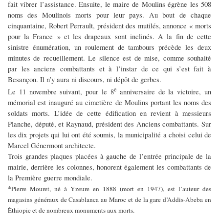
fait vibrer l’assistance. Ensuite, le maire de Moulins égrène les 508
noms des Moulinois morts pour leur pays. Au bout de chaque
cinquantaine, Robert Perrault, président des mutilés, annonce « morts
pour la France » et les drapeaux sont inclinés. A la fin de cette
sinistre énumération, un roulement de tambours précède les deux
minutes de recueillement. Le silence est de mise, comme souhaité
par les anciens combattants et à l’instar de ce qui s’est fait à
Besançon. Il n’y aura ni discours, ni dépôt de gerbes.
e
Le 11 novembre suivant, pour le 8
anniversaire de la victoire, un
mémorial est inauguré au cimetière de Moulins portant les noms des
soldats morts. L’idée de cette édification en revient à messieurs
Planche, député, et Raynaud, président des Anciens combattants. Sur
les dix projets qui lui ont été soumis, la municipalité a choisi celui de
Marcel Génermont architecte.
Trois grandes plaques placées à gauche de l’entrée principale de la
mairie, derrière les colonnes, honorent également les combattants de
la Première guerre mondiale.
*
Pierre Mouret, né à Yzeure en 1888 (mort en 1947), est l’auteur des
magasins généraux de Casablanca au Maroc et de la gare d’Addis-Abeba en
Éthiopie et de nombreux monuments aux morts.