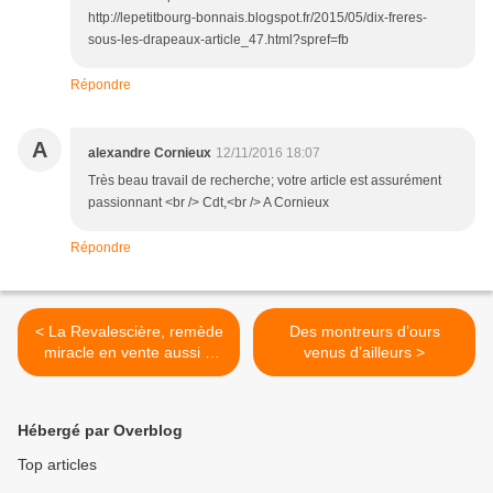
http://lepetitbourg-bonnais.blogspot.fr/2015/05/dix-freres-
sous-les-drapeaux-article_47.html?spref=fb
Répondre
A
alexandre Cornieux
12/11/2016 18:07
Très beau travail de recherche; votre article est assurément
passionnant <br /> Cdt,<br /> A Cornieux
Répondre
< La Revalescière, remède
Des montreurs d’ours
miracle en vente aussi à
venus d’ailleurs >
Moulins
Hébergé par Overblog
Top articles