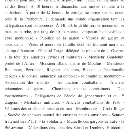
et des fleurs. A 10 heures le dimanche, une messe est dite à la
cathédrale. À partir de 14 heures, le cortège se forme sur les cours
près de la Préfecture. Il demande une solide organisation tant les
délégations sont nombreuses. À 14h 30, le défilé vers le monument se
met en marche, par rang de six personnes, drapeaux bien visibles :
Lyre moulinoise - Pupilles de la nation - Veuves de guerre et
ascendants - Pères et mères de famille dont les fils sont morts au
champ d’honneur - Général Targe, délégué du ministre de la Guerre,
à la tête des autorités civiles et militaires - Monsieur Gondouin,
préfet de l’Allier - Monsieur Blanc, maire de Moulins - Messieurs
Beaumont, Peyronnet, Régnier sénateurs, Boudet et Puechmaille
députés - le conseil municipal au complet - le comité du monument -
Association des mutilés - les anciens combattants - Anciens
prisonniers de guerre - Cheminots anciens combattants - Des
er
fonctionnaires - Délégations de l’école de gendarmerie et du 1
dragons - Médaillés militaires - Anciens combattants de 1870 -
Vétérans des armées de terre et de mer - Membres de la Croix-Rouge
- Société de secours mutuel des ouvriers et des ouvrières - Soutien
fraternel des P.T.T. – la Solidarité - Mutuelle des garçons de café - la
Prévoyante - Délégations des tanneries Sorrel et Depigny -Protection