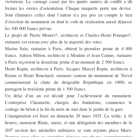
victorieux. Le carnage causé par les quatre années de conflit a dû
freiner les envies d’ostentation. Chaque maquette porte une devise.
Sont éliminées celles dont l’auteur n’a pas pris en compte le lieu
d’érection du monument ou dont le coût de réalisation aurait dépassé
les 100 000 francs prévus.
Le projet de Pierre Mouret*, architecte et Charles-Henri Pourquet*,
statuaire est retenu avec plus de la majorité des votes.
Marius Saïn, statuaire à Paris, obtient la première prime de 4 000
francs. Adrien Mitton, architecte à Moulins et Jean Camus, statuaire
à Paris reçoivent la deuxième prime d’un montant de 2 500 francs.
Henri Rapin, architecte à Paris, Jacques Marcel Rapin, architecte à
Reims et Henri Bouchard, statuaire (auteur du monument de Trévol
9
commémorant la chute du dirigeable République en 1
09) se
partagent la troisième prime de 1 500 francs.
Un délai d’un an est décidé pour l’achèvement du monument.
L’entreprise Chaumette, chargée des fondations, commence le
coulage du béton à la fin du mois de mai dans le jardin de la gare.
L’inauguration est fixée au dimanche 29 mars 1925. La veille, à 10
heures, monsieur Blanc, maire, et une délégation des membres de la
e
203
section des médaillés militaires se sont rejoints place Marx-
Dormoy pour aller au cimetière déposer une plaque commémorative