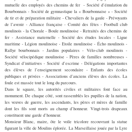
mutuelle des employés des chemins de fer - Société d’émulation du
Bourbonnais - Société de gymnastique la « Bourbonnaise » - Société
de tir et de préparation militaire - Chevaliers de la gaule - Prévoyants
de l’avenir - Alliance française - Comité des fêtes - Football club
moulinois - la Chorale - Boule moulinoise - Retraités des chemins de
fer - Assistance maternelle - Société des études locales - Ligue
maritime - Légion moulinoise - Etoile moulinoise - Écho moulinois -
Rallye bourbonnais - Jardins populaires - Vélo-club moulinois -
Société vélocipédique moulinoise - Pères de familles nombreuses -
Syndicat d’initiatives - Société d’escrime - Délégations importantes
des élèves de l’enseignement secondaire - Enfants des écoles
publiques et privées - Associations d’anciens élèves des écoles. La
foule est massée tout le long du parcours.
Dans le square, les autorités civiles et militaires font face au
monument. De chaque côté, sont rassemblés les pupilles de la nation,
les veuves de guerre, les ascendants, les pères et mères de famille
dont les fils sont morts au champ d’honneur. Vingt-trois drapeaux
constituent une garde d’honneur.
Monsieur Blanc, maire, ôte le voile tricolore recouvrant la statue
figurant la ville de Moulins éplorée. La Marseillaise jouée par la Lyre