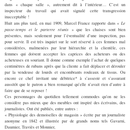
dans « chaque salle », autrement dit à l’intérieur… C’est un
inspecteur du travail qui avait signalé cette transgression
inacceptable !
Le
Huit ans plus tard, en mai 1909, Marcel France rapporte dans «
passe-temps et le parterre réunis
» que les chaises sont bien
présentes, mais seulement pour l’éventualité d’une inspection, pas
pour servir. Il est très inquiet sur le sort réservé à ces femmes mal
considérées, malmenées par leur hiérarchie et la clientèle, ces
femmes qui doivent accepter les caprices des acheteurs ou des
acheteuses en souriant. Il donne comme exemple l’achat de quelques
centimètres de rubans après que la cliente a fait déplacer et dérouler
par la vendeuse de lourds et encombrants rouleaux de tissus. Ou
encore ce chef invitant une débitrice* à s’asseoir et s’assurant
aussitôt que le patron a bien remarqué qu’elle n’avait rien d’autre à
faire que de se reposer !
Ces personnages du quotidien tellement commodes qu’on ne les
considère pas mieux que des meubles ont inspiré des écrivains, des
journalistes. Ont été publiés, entre autres :
« Physiologie des demoiselles de magasin » écrite par un journaliste
anonyme en 1842 et illustrée par de grands noms tels Gavarni,
Daumier, Traviès et Monnier,