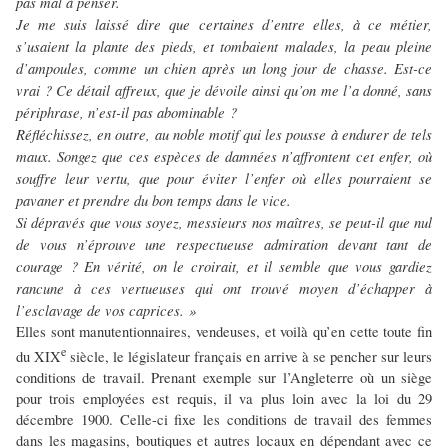
pas mal à penser.
Je me suis laissé dire que certaines d’entre elles, à ce métier,
s’usaient la plante des pieds, et tombaient malades, la peau pleine
d’ampoules, comme un chien après un long jour de chasse. Est-ce
vrai ? Ce détail affreux, que je dévoile ainsi qu’on me l’a donné, sans
périphrase, n’est-il pas abominable ?
Réfléchissez, en outre, au noble motif qui les pousse à endurer de tels
maux. Songez que ces espèces de damnées n’affrontent cet enfer, où
souffre leur vertu, que pour éviter l’enfer où elles pourraient se
pavaner et prendre du bon temps dans le vice.
Si dépravés que vous soyez, messieurs nos maîtres, se peut-il que nul
de vous n’éprouve une respectueuse admiration devant tant de
courage ? En vérité, on le croirait, et il semble que vous gardiez
rancune à ces vertueuses qui ont trouvé moyen d’échapper à
l’esclavage de vos caprices. »
Elles sont manutentionnaires, vendeuses, et voilà qu’en cette toute fin
e
du XIX
siècle, le législateur français en arrive à se pencher sur leurs
conditions de travail. Prenant exemple sur l’Angleterre où un siège
pour trois employées est requis, il va plus loin avec la loi du 29
décembre 1900. Celle-ci fixe les conditions de travail des femmes
dans les magasins, boutiques et autres locaux en dépendant avec ce