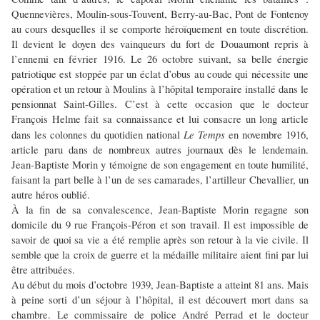
Quennevières, Moulin-sous-Touvent, Berry-au-Bac, Pont de Fontenoy
au cours desquelles il se comporte héroïquement en toute discrétion.
Il devient le doyen des vainqueurs du fort de Douaumont repris à
l’ennemi en février 1916. Le 26 octobre suivant, sa belle énergie
patriotique est stoppée par un éclat d’obus au coude qui nécessite une
opération et un retour à Moulins à l’hôpital temporaire installé dans le
pensionnat Saint-Gilles. C’est à cette occasion que le docteur
François Helme fait sa connaissance et lui consacre un long article
Le Temps
dans les colonnes du quotidien national
en novembre 1916,
article paru dans de nombreux autres journaux dès le lendemain.
Jean-Baptiste Morin y témoigne de son engagement en toute humilité,
faisant la part belle à l’un de ses camarades, l’artilleur Chevallier, un
autre héros oublié.
À la fin de sa convalescence, Jean-Baptiste Morin regagne son
domicile du 9 rue François-Péron et son travail. Il est impossible de
savoir de quoi sa vie a été remplie après son retour à la vie civile. Il
semble que la croix de guerre et la médaille militaire aient fini par lui
être attribuées.
Au début du mois d’octobre 1939, Jean-Baptiste a atteint 81 ans. Mais
à peine sorti d’un séjour à l’hôpital, il est découvert mort dans sa
chambre. Le commissaire de police André Perrad et le docteur