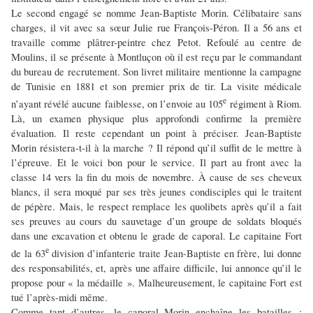
Le second engagé se nomme Jean-Baptiste Morin. Célibataire sans
charges, il vit avec sa sœur Julie rue François-Péron. Il a 56 ans et
travaille comme plâtrer-peintre chez Petot. Refoulé au centre de
Moulins, il se présente à Montluçon où il est reçu par le commandant
du bureau de recrutement. Son livret militaire mentionne la campagne
de Tunisie en 1881 et son premier prix de tir. La visite médicale
e
n’ayant révélé aucune faiblesse, on l’envoie au 105
régiment à Riom.
Là, un examen physique plus approfondi confirme la première
évaluation. Il reste cependant un point à préciser. Jean-Baptiste
Morin résistera-t-il à la marche ? Il répond qu’il suffit de le mettre à
l’épreuve. Et le voici bon pour le service. Il part au front avec la
classe 14 vers la fin du mois de novembre. À cause de ses cheveux
blancs, il sera moqué par ses très jeunes condisciples qui le traitent
de pépère. Mais, le respect remplace les quolibets après qu’il a fait
ses preuves au cours du sauvetage d’un groupe de soldats bloqués
dans une excavation et obtenu le grade de caporal. Le capitaine Fort
e
de la 63
division d’infanterie traite Jean-Baptiste en frère, lui donne
des responsabilités, et, après une affaire difficile, lui annonce qu’il le
propose pour « la médaille ». Malheureusement, le capitaine Fort est
tué l’après-midi même.
Comme tant d’autres, le caporal Morin enchaîne les batailles :