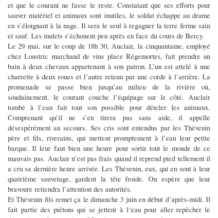
et que le courant ne fasse le reste. Constatant que ses efforts pour
sauver matériel et animaux sont inutiles,
le soldat échappe au drame
en s’éloignant à la nage
. Il sera le seul à regagner la terre ferme sain
et sauf. Les mulets s’échouent peu après en face du cours de Bercy.
Le 29 mai, sur le coup de 18h 30, Auclair, la cinquantaine, employé
chez Loustric marchand de vins place Régemortes, fait prendre un
bain à deux chevaux appartenant à son patron. L’un est attelé à une
charrette à deux roues et l’autre retenu par une corde à l’arrière. La
promenade se passe bien jusqu’au milieu de la rivière où,
soudainement, le courant couche l’équipage sur le côté. Auclair
tombé à l’eau fait tout son possible pour dételer les animaux.
Comprenant qu’il ne s’en tirera pas sans aide, il appelle
désespérément au secours. Ses cris sont entendus par les Thévenin
père et fils, riverains, qui mettent promptement à l’eau leur petite
barque. Il leur faut bien une heure pour sortir tout le monde de ce
mauvais pas. Auclair n’est pas frais quand il reprend pied tellement il
a cru sa dernière heure arrivée. Les Thévenin, eux, qui en sont à leur
quatrième sauvetage, gardent la tête froide. On espère que leur
bravoure retiendra l’attention des autorités.
Et Thévenin fils remet ça le dimanche 3 juin en début d’après-midi. Il
fait partie des piétons qui se jettent à l‘eau pour aller repêcher le