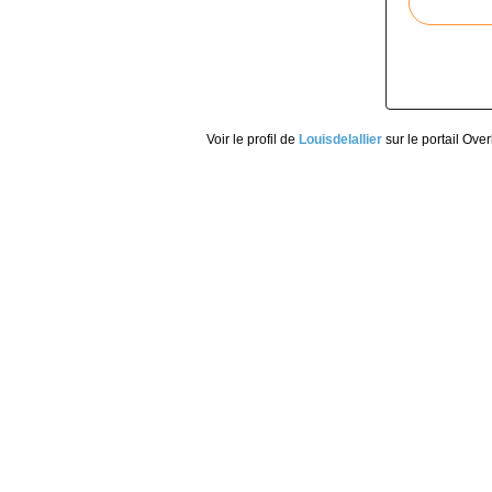
Voir le profil de
Louisdelallier
sur le portail Ove