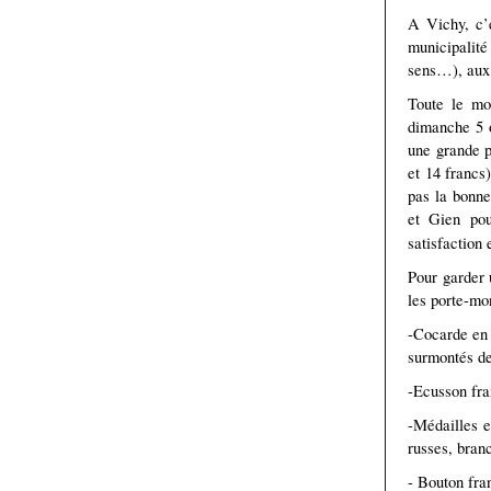
A Vichy, c’
municipalité
sens…), aux 
Toute le mon
dimanche 5 o
une grande p
et 14 francs)
pas la bonne
et Gien pou
satisfaction 
Pour garder 
les porte-mo
-Cocarde en 
surmontés de
-Ecusson fra
-Médailles e
russes, branc
- Bouton fra