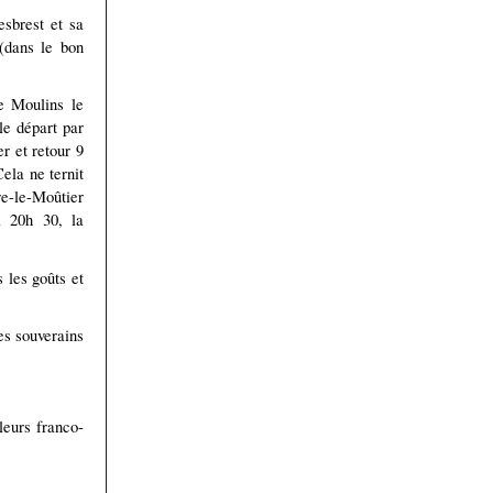
sbrest et sa
 (dans le bon
te Moulins le
le départ par
r et retour 9
Cela ne ternit
re-le-Moûtier
à 20h 30, la
 les goûts et
es souverains
leurs franco-