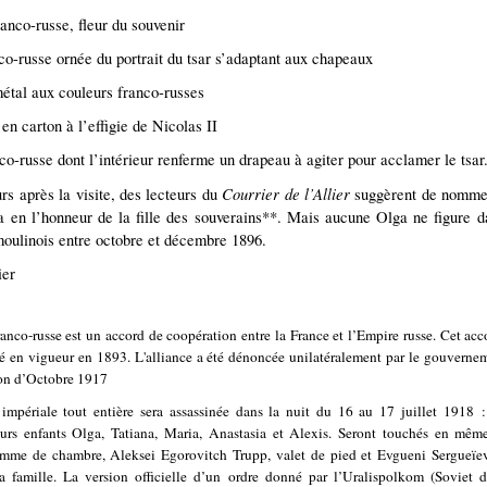
ranco-russe, fleur du souvenir
co-russe ornée du portrait du tsar s’adaptant aux chapeaux
métal aux couleurs franco-russes
 en carton à l’effigie de Nicolas II
co-russe dont l’intérieur renferme un drapeau à agiter pour acclamer le tsar
Courrier de l’Allier
rs après la visite, des lecteurs du
suggèrent de nommer 
a en l’honneur de la fille des souverains**. Mais aucune Olga ne figure d
 moulinois entre octobre et décembre 1896.
ier
ranco-russe est un accord de coopération entre la France et l’Empire russe. Cet ac
ré en vigueur en 1893. L'alliance a été dénoncée unilatéralement par le gouvernem
ion d’Octobre 1917
impériale tout entière sera assassinée dans la nuit du 16 au 17 juillet 1918 :
eurs enfants Olga, Tatiana, Maria, Anastasia et Alexis. Seront touchés en mê
mme de chambre, Aleksei Egorovitch Trupp, valet de pied et Evgueni Sergueïev
 famille. La version officielle d’un ordre donné par l’Uralispolkom (Soviet d