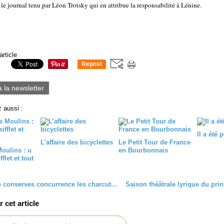
 le journal tenu par Léon Trotsky qui en attribue la responsabilité à Lénine.
article
Repost
0
à la newsletter
 aussi :
Il a été 
L’affaire des bicyclettes
Le Petit Tour de France
oulins : u
en Bourbonnais
flet et tout
L’usine de conserves concurrence les charcutiers
cet article