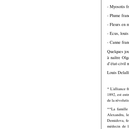
- Myosotis f
- Plume fran
- Fleurs en 
- Ecus, louis
- Canne fran
Quelques jou
à naître Olg
d’état-civil
Louis Delall
* L'alliance f
1892, est ent
de la révolut
**La famille 
Alexandra, l
Demidova, fe
médecin de la