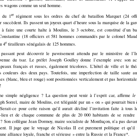
 les wagons comme un seul homme.
er
s du 1
régiment sous les ordres du chef de bataillon Marquet (24 offi
 succèdent. Ils passent un joyeux quart d’heure sous la marquise de la gar
à faire une courte halte à Moulins, le 3 octobre, est constitué d’un ba
Constantine (18 officiers et 581 hommes commandés par le colonel Maudu
e
u 4
tirailleurs sénégalais de 125 hommes.
 passant peut découvrir le pavoisement attendu par le ministère de l’I
 venue du tsar. Le préfet Joseph Goulley donne l’exemple avec son a
apeaux français et russes, également tricolores. L’hôtel de ville et le thé
s couleurs des deux pays. Toutefois, une imperfection de taille saute a
ses (blanc, bleu et rouge) sont positionnées verticalement et pas horizont
!
le
une simple négligence ? La question peut venir à l’esprit car, affirme
eph Sorrel, maire de Moulins, est téléguidé par un « on » qui pourrait bien ê
 Serait-ce pour cette raison qu’il aurait décliné l’invitation faite à tous 
-lieu et de chaque commune de plus de 20 000 habitants de se rendre 
? Son collègue Jean Dormoy, maire socialiste de Montluçon, n’a pas dava
nt. Il juge que le voyage de Nicolas II est purement politique et qu’il
une alliance loyale, franche et sérieuse » entre la Russie et la France*.