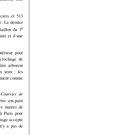
ciers et 513
e. Le dernier
e
taillon du 3
it) et d’une
ntérieur pour
ccrochage de
âtre arborent
ux yeux : les
alement comme
Courrier de
tre son parti
les maires de
à Paris pour
ntage accepté
 n’y a pas de