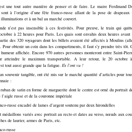
est une tout autre manière de penser et de faire. Le maire Ferdinand De
 sont à l’origine d’une fête franco-russe allant de la pose de drapeaux
illuminations et à un bal au marché couvert.
de n’est pas insensible à ces festivités. Pour preuve, le train qui quit
ctobre à 22 heures pour Paris. Les quais sont envahis deux heures avant 
artie des 320 voyageurs dont les billets avaient été affectés à Moulins (alle
. Pour obtenir un coin dans les compartiments, il faut s’y prendre très tôt. 
 humeur affichée. Encore 970 autres personnes monteront entre Saint-Pier
r atteindre le maximum transportable. A leur retour, le 20 octobre 
Ils l’ont vu !
est tout aussi grande que la fatigue.
un souvenir tangible, ont été mis sur le marché quantité d’articles pour tous
nnaie :
ruban de satin en forme de marguerite dont le centre est orné du portrait d
 l’aigle russe et de la couronne impériale
nco-russe encadré de lames d’argent soutenu par deux hirondelles
t médaillons variés avec portrait au recto et dates au verso, nœuds aux cou
hes de laurier, armes de Paris, etc.
nco-russe