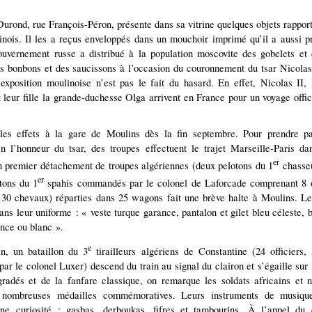
 Durond, rue François-Péron, présente dans sa vitrine quelques objets rappor
nois. Il les a reçus enveloppés dans un mouchoir imprimé qu’il a aussi 
uvernement russe a distribué à la population moscovite des gobelets et 
s bonbons et des saucissons à l’occasion du couronnement du tsar Nicolas
exposition moulinoise n’est pas le fait du hasard. En effet, Nicolas II, 
 leur fille la grande-duchesse Olga arrivent en France pour un voyage offic
les effets à la gare de Moulins dès la fin septembre. Pour prendre pa
n l’honneur du tsar, des troupes effectuent le trajet Marseille-Paris da
er
 premier détachement de troupes algériennes (deux pelotons du 1
chasseu
er
tons du 1
spahis commandés par le colonel de Laforcade comprenant 8 of
0 chevaux) réparties dans 25 wagons fait une brève halte à Moulins. Le
ans leur uniforme : « veste turque garance, pantalon et gilet bleu céleste, b
nce ou blanc ».
e
n, un bataillon du 3
tirailleurs algériens de Constantine (24 officier
r le colonel Luxer) descend du train au signal du clairon et s’égaille sur 
radés et de la fanfare classique, on remarque les soldats africains et n
 nombreuses médailles commémoratives. Leurs instruments de musique
ne curiosité : gasbas, derboukas, fifres et tambourins. À l’appel du c