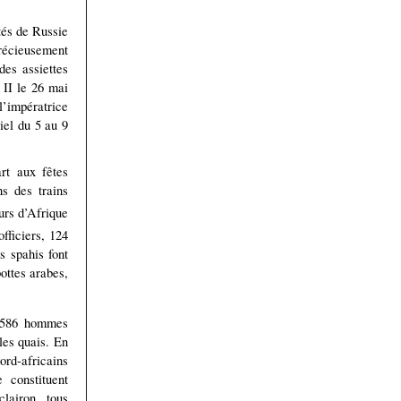
tés de Russie
précieusement
des assiettes
 II le 26 mai
l’impératrice
iel du 5 au 9
rt aux fêtes
ns des trains
rs d’Afrique
ficiers, 124
s spahis font
ottes arabes,
s, 586 hommes
les quais. En
ord-africains
 constituent
lairon, tous