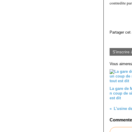
contredite par
Partager cet 
S'inscrire 
Vous aimerez
La gare de M
n coup de sif
est dit
Commenter 