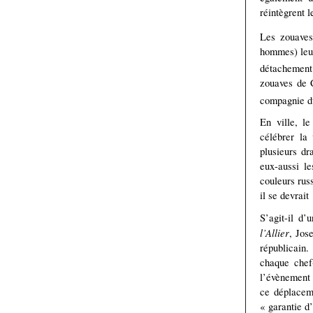
réintègrent
Les zouave
hommes) leur
détachement 
zouaves de 
compagnie d
En ville, le
célébrer la
plusieurs dr
eux-aussi le
couleurs rus
il se devrait 
S’agit-il d’
l’Allier
, Jos
républicain.
chaque chef
l’évènement 
ce déplaceme
« garantie d’