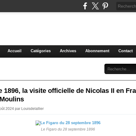
 grenier de mon Moulins
t anecdotes anciennes
Accueil
Catégories
Archives
Abonnement
Contact
 1896, la visite officielle de Nicolas II en Fr
 Moulins
oût 2024 par Louisdelallier
Le Figaro du 28 septembre 1896