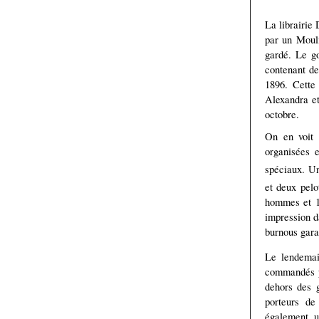
La librairie
par un Mouli
gardé. Le go
contenant de
1896. Cette 
Alexandra et
octobre.
On en voit 
organisées e
spéciaux. Un
et deux pelo
hommes et 13
impression d
burnous gara
Le lendemai
commandés pa
dehors des g
porteurs de
également u