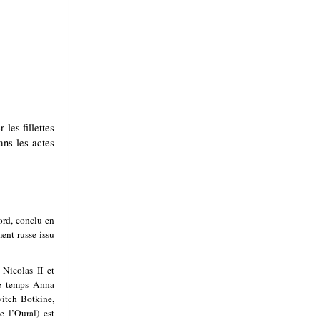
.
les fillettes
ans les actes
cord, conclu en
ent russe issu
 Nicolas II et
me temps Anna
itch Botkine,
e l’Oural) est