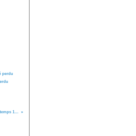
perdu
Saison théâtrale lyrique du printemps 1899