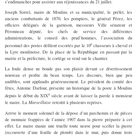
s’endimancher pour assister aux réjouissances du 21 juillet.
Joseph Sorrel, maire de Moulins et sa municipalité, le préfet, les
anciens combattants de 1870, les pompiers, le général Pérez, les
officiers délégués de la garnison, messieurs Ville sénateur et
Péronneau député, les chefs de service des différentes
administrations, le conseil des prud’hommes, l’association du
e
personnel des postes défilent escortés par le 10
chasseurs à cheval et
la Lyre moulinoise. De la place de la République en passant par la
mairie et la préfecture, le cortège se rend sur le chantier.
La foule dense ne boude pas son plaisir devant ce divertissement
nouveau et profite du beau temps. Les discours, bien que peu
audibles, sont applaudis généreusement. Le président du comité des
fêtes, Antoine Darfour, présente un historique de la poste à Moulins
e
depuis le début du XIX
siècle avant de laisser la parole à monsieur
Marseillaise
le maire. La
retentit à plusieurs reprises.
Arrive le moment solennel de la dépose d’un parchemin et de pièces
de monnaie frappées de l’année 1907 dans la pierre préparée à cet
effet. Le maire manie une truelle toute neuve pour sceller la pierre
(recouverte d’une feuille de plomb) dans le mur, puis donne trois