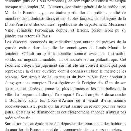
dénombre plus de 1 800 personnes), on remarque le conseil municipal
presque au complet, M. Nectoux, secrétaire général de la préfecture,
M. de la Bourdonnays, secrétaire particulier du préfet, quantité de
membres des administrations et des écoles laïques, des délégués de la
Libre-Pensée et des comités républicains du département. Messieurs
Ville, sénateur, Péronneau, député, et Briens, préfet, n’ont pu s’y
joindre car retenus à Paris.
Les discours prononcés au cimetière sont autant de preuves de la
grande estime dans laquelle les concitoyens de Louis Mantin le
tenaient. C’était un parfait honnête homme avec une instruction
solide, un négociant modèle, un démocrate et un philanthrope. Cet
excellent citoyen au jugement sûr fut élu au conseil municipal pour
représenter la classe ouvrière dont il connaissait bien le mérite et les
besoins. Son amour de la justice et du bien public l’ont conduit à
s’engager sans compter. Il est également à l’origine des fêtes de son
quartier considérées comme les plus animées et les plus belles de la
ville. La longue maladie qui l’a emporté l’avait empêché de se rendre
à Bourbriac dans les Côtes-d’Armor où il venait d’être nommé
receveur-buraliste, poste qui lui aurait assuré un revenu pour ses vieux
jours. Certains se demandent si cet éloignement annoncé n’aurait pas
précipité sa fin.
Sur sa tombe ont également été déposées des couronnes des habitants
du quartier de Bourgogne et de la compagnie des sapeurs-pompiers.