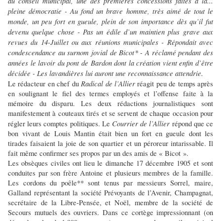
au conseil municipal, une des premières concessions faites à la...
pleine démocratie - Au fond un brave homme, très aimé de tout le
monde, un peu fort en gueule, plein de son importance dès qu’il fut
devenu quelque chose - Pas un édile d’un maintien plus grave aux
revues du 14-Juillet ou aux réunions municipales - Répondait avec
condescendance au surnom jovial de Bicot* - A réclamé pendant des
années le lavoir du pont de Bardon dont la création vient enfin d’être
décidée - Les lavandières lui auront une reconnaissance attendrie.
Radical de l’Allier
Le rédacteur en chef du
réagit peu de temps après
en soulignant le fiel des termes employés et l’offense faite à la
mémoire du disparu. Les deux rédactions journalistiques sont
manifestement à couteaux tirés et se servent de chaque occasion pour
Courrier de l’Allier
régler leurs comptes politiques. Le
répond que ce
bon vivant de Louis Mantin était bien un fort en gueule dont les
tirades faisaient la joie de son quartier et un péroreur intarissable. Il
fait même confirmer ses propos par un des amis de « Bicot ».
Les obsèques civiles ont lieu le dimanche 17 décembre 1905 et sont
conduites par son frère Antoine et plusieurs membres de la famille.
Les cordons du poêle** sont tenus par messieurs Sorrel, maire,
Galland représentant la société Prévoyants de l’Avenir, Champagnat,
secrétaire de la Libre-Pensée, et Noël, membre de la société de
Secours mutuels des ouvriers. Dans ce cortège impressionnant (on