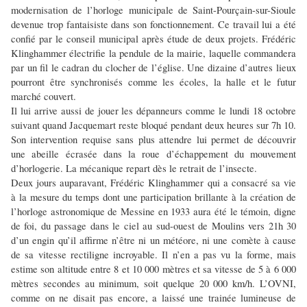
modernisation de l’horloge municipale de Saint-Pourçain-sur-Sioule
devenue trop fantaisiste dans son fonctionnement. Ce travail lui a été
confié par le conseil municipal après étude de deux projets. Frédéric
Klinghammer électrifie la pendule de la mairie, laquelle commandera
par un fil le cadran du clocher de l’église. Une dizaine d’autres lieux
pourront être synchronisés comme les écoles, la halle et le futur
marché couvert.
Il lui arrive aussi de jouer les dépanneurs comme le lundi 18 octobre
suivant quand Jacquemart reste bloqué pendant deux heures sur 7h 10.
Son intervention requise sans plus attendre lui permet de découvrir
une abeille écrasée dans la roue d’échappement du mouvement
d’horlogerie. La mécanique repart dès le retrait de l’insecte.
Deux jours auparavant, Frédéric Klinghammer qui a consacré sa vie
à la mesure du temps dont une participation brillante à la création de
l’horloge astronomique de Messine en 1933 aura été le témoin, digne
de foi, du passage dans le ciel au sud-ouest de Moulins vers 21h 30
d’un engin qu’il affirme n’être ni un météore, ni une comète à cause
de sa vitesse rectiligne incroyable. Il n’en a pas vu la forme, mais
estime son altitude entre 8 et 10 000 mètres et sa vitesse de 5 à 6 000
mètres secondes au minimum, soit quelque 20 000 km/h. L’OVNI,
comme on ne disait pas encore, a laissé une trainée lumineuse de