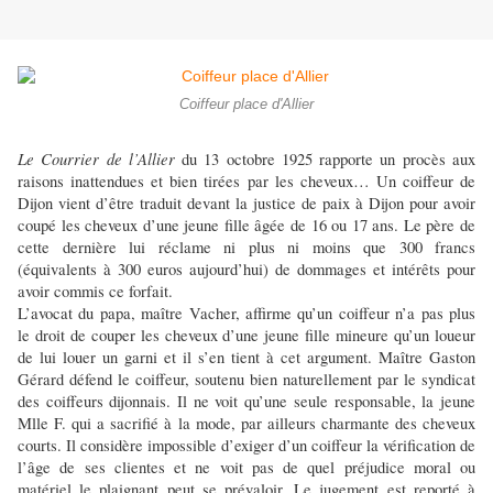
Coiffeur place d'Allier
Le Courrier de l’Allier
du 13 octobre 1925 rapporte un procès aux
raisons inattendues et bien tirées par les cheveux… Un coiffeur de
Dijon vient d’être traduit devant la justice de paix à Dijon pour avoir
coupé les cheveux d’une jeune fille âgée de 16 ou 17 ans. Le père de
cette dernière lui réclame ni plus ni moins que 300 francs
(équivalents à 300 euros aujourd’hui) de dommages et intérêts pour
avoir commis ce forfait.
L’avocat du papa, maître Vacher, affirme qu’un coiffeur n’a pas plus
le droit de couper les cheveux d’une jeune fille mineure qu’un loueur
de lui louer un garni et il s’en tient à cet argument. Maître Gaston
Gérard défend le coiffeur, soutenu bien naturellement par le syndicat
des coiffeurs dijonnais. Il ne voit qu’une seule responsable, la jeune
Mlle F. qui a sacrifié à la mode, par ailleurs charmante des cheveux
courts. Il considère impossible d’exiger d’un coiffeur la vérification de
l’âge de ses clientes et ne voit pas de quel préjudice moral ou
matériel le plaignant peut se prévaloir. Le jugement est reporté à