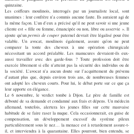
quinzaine.
Les coiffeurs moulinois, interrogés par un journaliste local, sont
unanimes : leur confrère n’a commis aucune faute. Ils auraient agi de
la même façon. L’un d’eux a précisé qu’il ne peut savoir si une jeune
cliente est « fille ou femme, émancipée ou non, libre ou asservie ». Il
permis de couper
ajoute qu’un
paternel devrait être légalisé pour être
valable. Un avocat, moulinois également, assure qu’on ne peut
comparer la tonte des cheveux à une opération chirurgicale
nécessitant un accord préalable. Les manucures devraient-ils eux-
aussi travailler avec des garde-fous ? Toute profession doit être
exercée librement si elle n’atteint pas la sécurité des individus ou de
la société. L’avocat n’a aucun doute sur l’acquittement du prévenu
d’autant plus que, depuis environ trois ans, de nombreuses femmes
ont adopté les cheveux courts. Pour lui, le débat porte sur ce que ça
leur apporte en élégance.
Le 6 novembre, le verdict tombe à Dijon. Le père de famille est
débouté de sa demande et condamné aux frais et dépens. Un médecin
allemand, toutefois, alertera les jeunes filles sur cette mauvaise
habitude de se faire raser la nuque. Cela occasionnerait, en guise de
compensation, un développement excessif du système pileux
particulièrement sous le nez… la menace est à retardement assure-t-
il, et interviendra à la quarantaine. Elles pourront, bien entendu, se