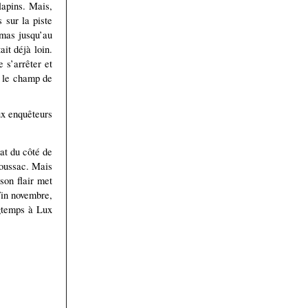
 lapins. Mais,
 sur la piste
umas jusqu’au
it déjà loin.
 s’arrêter et
s le champ de
aux enquêteurs
at du côté de
Voussac. Mais
son flair met
Fin novembre,
ngtemps à Lux