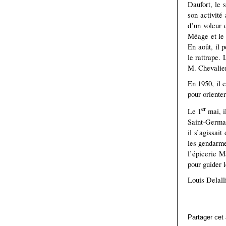
Daufort, le s
son activité
d’un voleur 
Méage et le 
En août, il 
le rattrape.
M. Chevalier
En 1950, il e
pour orienter
er
Le 1
mai, i
Saint-Germai
il s’agissai
les gendarme
l’épicerie M
pour guider 
Louis Delall
Partager cet 