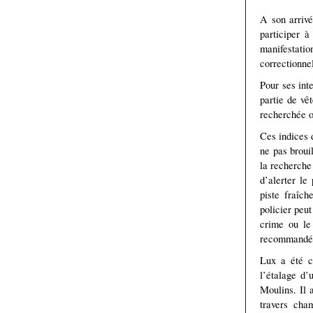
A son arrivé
participer à
manifestat
correctionne
Pour ses int
partie de vê
recherchée o
Ces indices 
ne pas brouil
la recherche
d’alerter le
piste fraîch
policier peu
crime ou le
recommandé d
Lux a été c
l’étalage d’
Moulins. Il 
travers cha