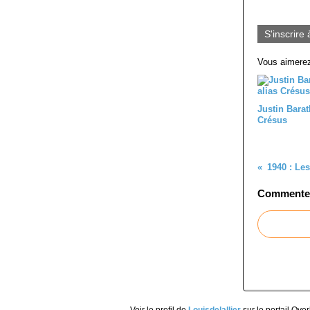
S'inscrire 
Vous aimerez
Justin Barat
Crésus
Commenter 
Voir le profil de
Louisdelallier
sur le portail Ove