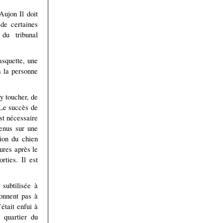
ujon Il doit
 de certaines
du tribunal
asquette, une
à la personne
y toucher, de
. Le succès de
st nécessaire
tenus sur une
tion du chien
ures après le
ties. Il est
subtilisée à
tonnent pas à
était enfui à
 quartier du