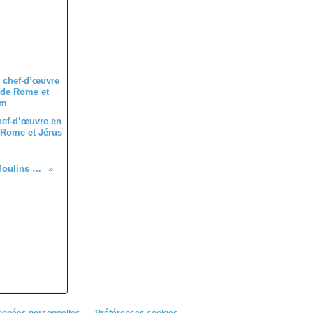
ef-d’œuvre en
e Rome et Jérus
La culture physique à Moulins entre 1939 et 1949
onnées personnelles
Préférences cookies