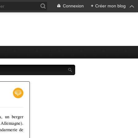
Connexion
+
Créer mon blog
x, un berger
n Allemagne).
ndarmerie de