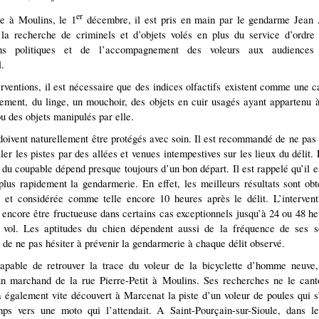
er
e à Moulins, le 1
décembre, il est pris en main par le gendarme Jean A
 la recherche de criminels et d’objets volés en plus du service d’ordre
ions politiques et de l’accompagnement des voleurs aux audiences 
l.
erventions, il est nécessaire que des indices olfactifs existent comme une c
tement, du linge, un mouchoir, des objets en cuir usagés ayant appartenu 
u des objets manipulés par elle.
doivent naturellement être protégés avec soin. Il est recommandé de ne pas 
ler les pistes par des allées et venues intempestives sur les lieux du délit
 du coupable dépend presque toujours d’un bon départ. Il est rappelé qu’il e
 plus rapidement la gendarmerie. En effet, les meilleurs résultats sont ob
e et considérée comme telle encore 10 heures après le délit. L’interven
t encore être fructueuse dans certains cas exceptionnels jusqu’à 24 ou 48 he
 vol. Les aptitudes du chien dépendent aussi de la fréquence de ses sor
e ne pas hésiter à prévenir la gendarmerie à chaque délit observé.
apable de retrouver la trace du voleur de la bicyclette d’homme neuve, 
un marchand de la rue Pierre-Petit à Moulins. Ses recherches ne le can
a également vite découvert à Marcenat la piste d’un voleur de poules qui s’
mps vers une moto qui l’attendait. A Saint-Pourçain-sur-Sioule, dans le