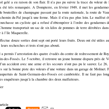
ol gelé a eu raison de son flair. Il n’a pas pu suivre la trace du voleur de
 a été très remarquée. A Dompierre, en février 1949, il met les gendarmes
de bouteilles de champagne passant par la route nationale, la route de Va
chemin du Pal jusqu’à une ferme. Mais il n’ira pas plus loin. Le malfrat éta
pourchasse un cycliste qui a refusé d’obtempérer à l’ordre des gendarmes de
 L’homme transportait un sac de six kilos de pommes de terre dérobées dan
 à l’île Maquerelle.
ffectue douze sorties dont sept ont porté leurs fruits. Deux ont été utiles 
 leurs recherches et trois n’ont pas abouti.
l a permis l’arrestation des quatre évadés du centre de redressement de Roy
n-des-Fossés. Le 5 octobre, il retrouve un jeune homme disparu près de 
t d’un accident avec une arme et les secours n’ont pas pu le sauver. Le 26, 
s sur la bonne piste des voleurs d’une voiture dans un garage de Molinet. 
aupertuis de Saint-Germain-des-Fossés est cambriolée. Il ne faut pas lo
les enquêteurs jusqu’à la chambre des deux malfaiteurs.
ier
article