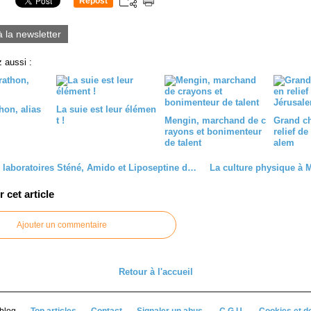
Repost
0
à la newsletter
 aussi :
hon, alias
La suie est leur élémen
t !
Mengin, marchand de c
Grand ch
rayons et bonimenteur
relief d
de talent
alem
1940 : Les laboratoires Sténé, Amido et Liposeptine de Lille se replient à Moulins
cet article
Ajouter un commentaire
Retour à l'accueil
rblog
Top articles
Contact
Signaler un abus
C.G.U.
Cookies et d